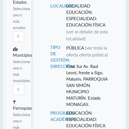
Estados
LOCALIDAD:
LOCALIDAD
Selecciona
EDUCACIÓN.
uno o
ESPECIALIDAD:
más
EDUCACIÓN FÍSICA
estados
(ver el detalle de esta
localidad)
TIPO
(ver toda la
PÚBLICA
DE
oferta oferta pública)
Municipios
GESTIÓN:
Selecciona
DIRECCIÓN:
Final Sur Av. Raul
uno o
Leoni, frente a Sigo.
más
Maturín. PARROQUIA
municipios
SAN SIMÓN.
MUNICIPIO
MATURÍN. Estado
MONAGAS.
Parroquias
PROGRAMA
EDUCACIÓN.
Selecciona
ACADÉMICO:
ESPECIALIDAD:
una o
EDUCACIÓN FÍSICA
más