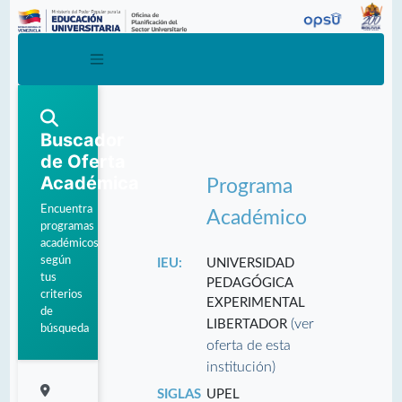
Buscador
de Oferta
Académica
Programa
Encuentra
Académico
programas
académicos
según
IEU:
UNIVERSIDAD
tus
PEDAGÓGICA
criterios
EXPERIMENTAL
de
(ver
LIBERTADOR
búsqueda
oferta de esta
institución)
SIGLAS
UPEL