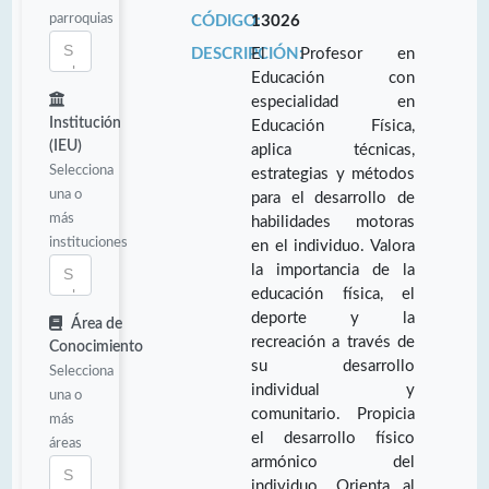
parroquias
CÓDIGO:
13026
DESCRIPCIÓN:
El Profesor en
Educación con
especialidad en
Institución
Educación Física,
(IEU)
aplica técnicas,
Selecciona
estrategias y métodos
una o
para el desarrollo de
más
habilidades motoras
instituciones
en el individuo. Valora
la importancia de la
educación física, el
deporte y la
Área de
recreación a través de
Conocimiento
su desarrollo
Selecciona
individual y
una o
comunitario. Propicia
más
el desarrollo físico
áreas
armónico del
individuo. Orienta al