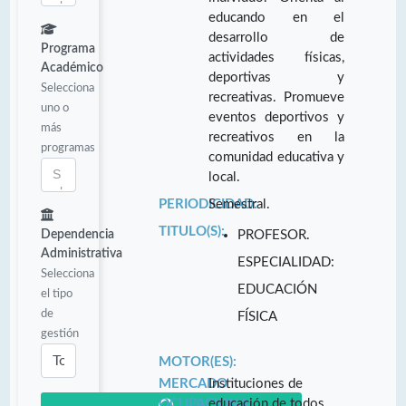
educando en el
desarrollo de
Programa
actividades físicas,
Académico
deportivas y
Selecciona
recreativas. Promueve
uno o
eventos deportivos y
más
recreativos en la
programas
comunidad educativa y
local.
PERIODICIDAD:
Semestral.
TITULO(S):
Dependencia
PROFESOR.
Administrativa
ESPECIALIDAD:
Selecciona
EDUCACIÓN
el tipo
de
FÍSICA
gestión
MOTOR(ES):
MERCADO
Instituciones de
OCUPACIONAL:
educación de todos