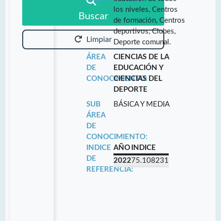
los niveles, Centros
Buscar
de formación, Centros
deportivos, Clubes,
Limpiar
Deporte comunal.
ÁREA
CIENCIAS DE LA
DE
EDUCACIÓN Y
CONOCIMIENTO:
CIENCIAS DEL
DEPORTE
SUB
BÁSICA Y MEDIA
ÁREA
DE
CONOCIMIENTO:
INDICE
AÑO
INDICE
DE
2022
75.108231
REFERENCIA: