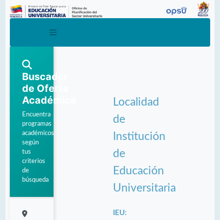
Buscador
de Oferta
Académica
Localidad
Encuentra
de
programas
académicos
Institución
según
de
tus
criterios
Educación
de
búsqueda
Universitaria
IEU: