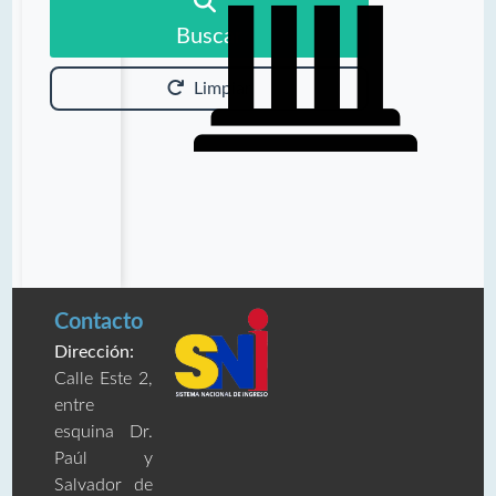
Buscar
Limpiar
Contacto
Dirección:
Calle Este 2,
entre
esquina Dr.
Paúl y
Salvador de