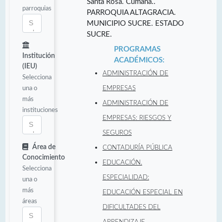
Santa Rosa. Cumaná..
parroquias
PARROQUIA ALTAGRACIA.
MUNICIPIO SUCRE. ESTADO
SUCRE.
PROGRAMAS
Institución
ACADÉMICOS:
(IEU)
ADMINISTRACIÓN DE
Selecciona
una o
EMPRESAS
más
ADMINISTRACIÓN DE
instituciones
EMPRESAS: RIESGOS Y
SEGUROS
Área de
CONTADURÍA PÚBLICA
Conocimiento
EDUCACIÓN.
Selecciona
ESPECIALIDAD:
una o
más
EDUCACIÓN ESPECIAL EN
áreas
DIFICULTADES DEL
APRENDIZAJE