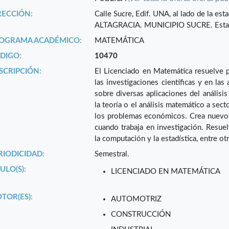
RECCIÓN:
Calle Sucre, Edif. UNA, al lado de la e
ALTAGRACIA. MUNICIPIO SUCRE. Est
OGRAMA ACADÉMICO:
MATEMÁTICA
DIGO:
10470
SCRIPCIÓN:
El Licenciado en Matemática resuelve 
las investigaciones científicas y en la
sobre diversas aplicaciones del análisi
la teoría o el análisis matemático a sec
los problemas económicos. Crea nuevos
cuando trabaja en investigación. Resuelv
la computación y la estadística, entre ot
RIODICIDAD:
Semestral.
ULO(S):
LICENCIADO EN MATEMÁTICA
TOR(ES):
AUTOMOTRIZ
CONSTRUCCIÓN