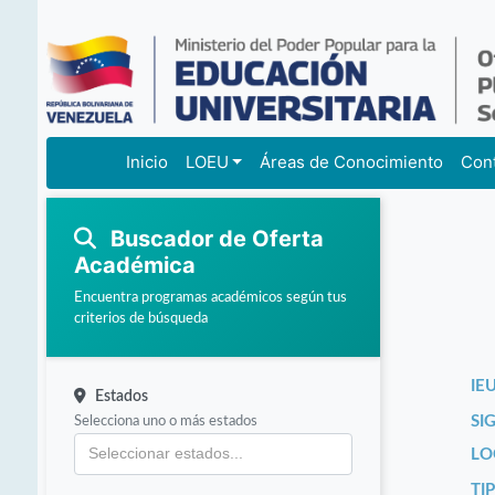
Inicio
LOEU
Áreas de Conocimiento
Con
Buscador de Oferta
Académica
Encuentra programas académicos según tus
criterios de búsqueda
IEU
Estados
Selecciona uno o más estados
SI
LO
TI