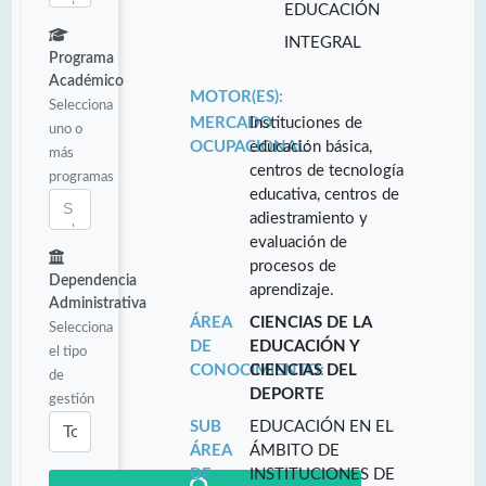
EDUCACIÓN
INTEGRAL
Programa
Académico
MOTOR(ES):
Selecciona
MERCADO
Instituciones de
uno o
OCUPACIONAL:
educación básica,
más
centros de tecnología
programas
educativa, centros de
adiestramiento y
evaluación de
procesos de
Dependencia
aprendizaje.
Administrativa
ÁREA
CIENCIAS DE LA
Selecciona
DE
EDUCACIÓN Y
el tipo
CONOCIMIENTO:
CIENCIAS DEL
de
DEPORTE
gestión
SUB
EDUCACIÓN EN EL
ÁREA
ÁMBITO DE
DE
INSTITUCIONES DE