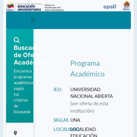
Buscador
de Oferta
Académica
Programa
Encuentra
Académico
programas
académicos
según
IEU:
UNIVERSIDAD
tus
NACIONAL ABIERTA
criterios
(ver oferta de esta
de
institución)
búsqueda
SIGLAS
UNA
LOCALIDAD:
LOCALIDAD
EDUCACIÓN