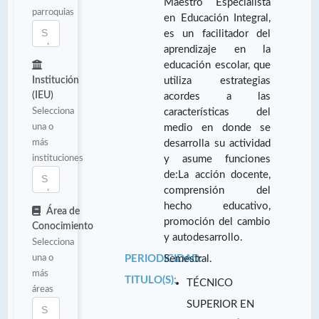
Maestro Especialista
parroquias
en Educación Integral,
es un facilitador del
aprendizaje en la
educación escolar, que
Institución
utiliza estrategias
(IEU)
acordes a las
Selecciona
características del
una o
medio en donde se
más
desarrolla su actividad
instituciones
y asume funciones
de:La acción docente,
comprensión del
hecho educativo,
Área de
promoción del cambio
Conocimiento
y autodesarrollo.
Selecciona
una o
PERIODICIDAD:
Semestral.
más
TITULO(S):
TÉCNICO
áreas
SUPERIOR EN