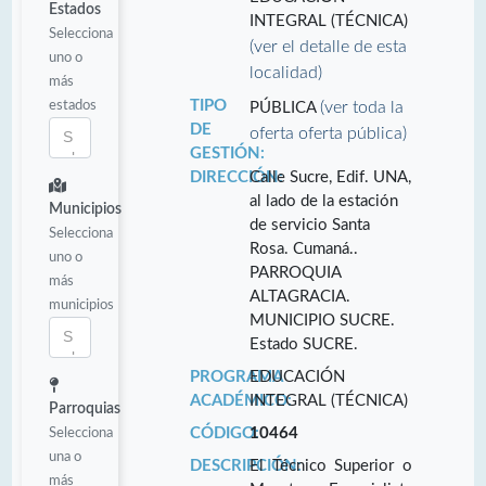
Estados
INTEGRAL (TÉCNICA)
Selecciona
(ver el detalle de esta
uno o
localidad)
más
estados
TIPO
(ver toda la
PÚBLICA
DE
oferta oferta pública)
GESTIÓN:
DIRECCIÓN:
Calle Sucre, Edif. UNA,
al lado de la estación
Municipios
de servicio Santa
Selecciona
Rosa. Cumaná..
uno o
PARROQUIA
más
ALTAGRACIA.
municipios
MUNICIPIO SUCRE.
Estado SUCRE.
PROGRAMA
EDUCACIÓN
ACADÉMICO:
INTEGRAL (TÉCNICA)
Parroquias
Selecciona
CÓDIGO:
10464
una o
DESCRIPCIÓN:
El Técnico Superior o
más