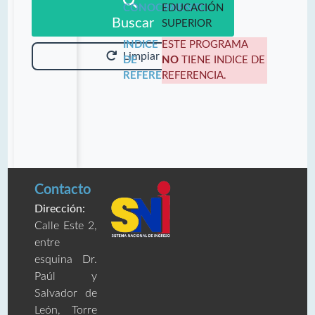
CONOCIMIENTO:
EDUCACIÓN
Buscar
SUPERIOR
INDICE
ESTE PROGRAMA
Limpiar
DE
NO
TIENE INDICE DE
REFERENCIA:
REFERENCIA.
Contacto
Dirección:
Calle Este 2,
entre
esquina Dr.
Paúl y
Salvador de
León, Torre