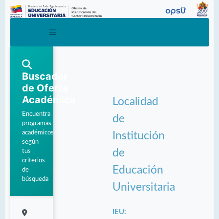
Buscador
de Oferta
Académica
Localidad
Encuentra
de
programas
académicos
Institución
según
de
tus
criterios
Educación
de
búsqueda
Universitaria
IEU: