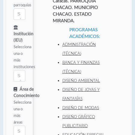
Caracas. PARROQUIA
parroquias
CHACAO. MUNICIPIO
CHACAO. ESTADO
MIRANDA.
PROGRAMAS
Institución
ACADÉMICOS:
(IEU)
ADMINISTRACIÓN
Selecciona
una o
(TÉCNICA)
más
BANCA Y FINANZAS
instituciones
(TÉCNICA)
DISEÑO AMBIENTAL
Área de
DISEÑO DE JOYAS Y
Conocimiento
FANTASÍAS
Selecciona
DISEÑO DE MODAS
una o
más
DISEÑO GRÁFICO
áreas
PUBLICITARIO
EDUCACIÓN ESPECIAL