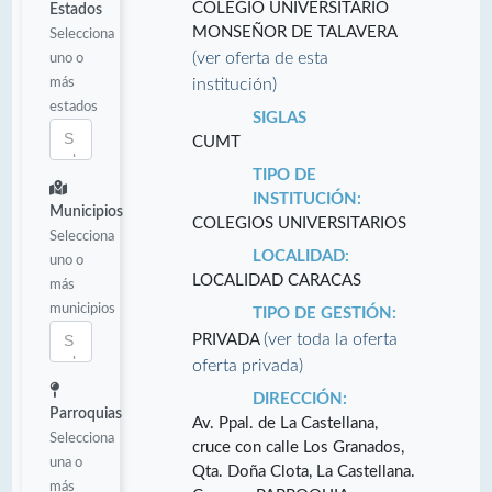
COLEGIO UNIVERSITARIO
Estados
MONSEÑOR DE TALAVERA
Selecciona
(ver oferta de esta
uno o
más
institución)
estados
SIGLAS
CUMT
TIPO DE
INSTITUCIÓN:
Municipios
COLEGIOS UNIVERSITARIOS
Selecciona
LOCALIDAD:
uno o
LOCALIDAD CARACAS
más
municipios
TIPO DE GESTIÓN:
(ver toda la oferta
PRIVADA
oferta privada)
DIRECCIÓN:
Parroquias
Av. Ppal. de La Castellana,
Selecciona
cruce con calle Los Granados,
una o
Qta. Doña Clota, La Castellana.
más