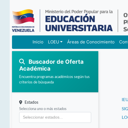
Inicio
LOEU
Áreas de Conocimiento
Con
Buscador de Oferta
Académica
Encuentra programas académicos según tus
criterios de búsqueda
IEU
Estados
Selecciona uno o más estados
SI
LO