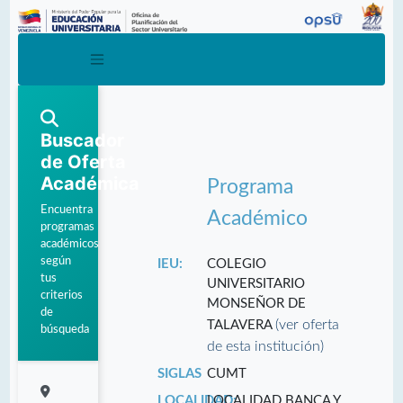
Buscador
de Oferta
Académica
Programa
Encuentra
Académico
programas
académicos
según
IEU:
COLEGIO
tus
UNIVERSITARIO
criterios
MONSEÑOR DE
de
(ver oferta
TALAVERA
búsqueda
de esta institución)
SIGLAS
CUMT
LOCALIDAD:
LOCALIDAD BANCA Y