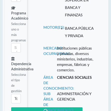
SUPERIOR EN
BANCA Y
Programa
FINANZAS
Académico
Selecciona
MOTOR(ES):
BANCA PÚBLICA
uno o
más
Y PRIVADA
programas
MERCADO
Instituciones públicas
OCUPACIONAL:
y privadas, diversos
ministerios, industrias,
Dependencia
empresas, fábricas y
Administrativa
comercios.
Selecciona
ÁREA
CIENCIAS SOCIALES
el tipo
DE
de
CONOCIMIENTO:
gestión
SUB
ADMINISTRACIÓN Y
ÁREA
GERENCIA
DE
CONOCIMIENTO: