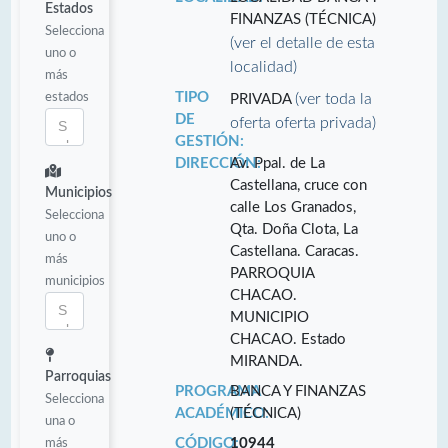
Estados
FINANZAS (TÉCNICA)
Selecciona
(ver el detalle de esta
uno o
localidad)
más
estados
TIPO
(ver toda la
PRIVADA
DE
oferta oferta privada)
GESTIÓN:
DIRECCIÓN:
Av. Ppal. de La
Castellana, cruce con
Municipios
calle Los Granados,
Selecciona
Qta. Doña Clota, La
uno o
Castellana. Caracas.
más
PARROQUIA
municipios
CHACAO.
MUNICIPIO
CHACAO. Estado
MIRANDA.
Parroquias
PROGRAMA
BANCA Y FINANZAS
Selecciona
ACADÉMICO:
(TÉCNICA)
una o
más
CÓDIGO:
10944