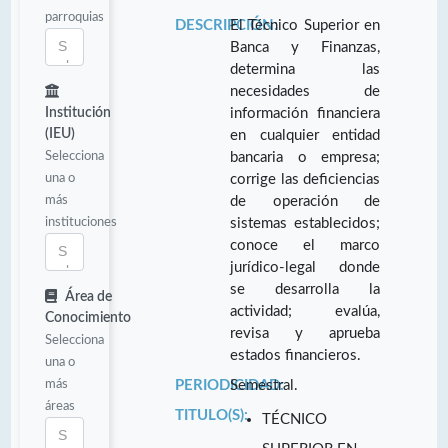
parroquias
DESCRIPCIÓN:
El Técnico Superior en
Banca y Finanzas,
determina las
necesidades de
Institución
información financiera
(IEU)
en cualquier entidad
Selecciona
bancaria o empresa;
una o
corrige las deficiencias
más
de operación de
instituciones
sistemas establecidos;
conoce el marco
jurídico-legal donde
se desarrolla la
Área de
actividad; evalúa,
Conocimiento
revisa y aprueba
Selecciona
estados financieros.
una o
más
PERIODICIDAD:
Semestral.
áreas
TITULO(S):
TÉCNICO