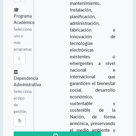
mantenimiento,
instalación,
Programa
planificación,
Académico
administración,
Selecciona
fabricación e
uno o
innovación de
más
tecnologías
programas
electrónicas
existentes o
emergentes a nivel
nacional e
internacional que
Dependencia
garanticen el bienestar
Administrativa
social, desarrollo
Selecciona
económico,
el tipo
sustentable y
de
sostenible de la
gestión
Nación, de forma
armónica, preservando
el medio ambiente y