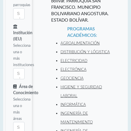
bolívar. PARROQUIA SAN
parroquias
FRANCISCO. MUNICIPIO
BOLIVARIANO ANGOSTURA.
ESTADO BOLÍVAR.
PROGRAMAS
Institución
ACADÉMICOS:
(IEU)
AGROALIMENTACIÓN
Selecciona
una o
DISTRIBUCIÓN Y LÓGISTICA
más
ELECTRICIDAD
instituciones
ELECTRÓNICA
GEOCIENCIA
Área de
HIGIENE Y SEGURIDAD
Conocimiento
LABORAL
Selecciona
INFORMÁTICA
una o
más
INGENIERÍA DE
áreas
MANTENIMIENTO
INGENIERÍA DE