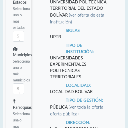
UNIVERSIDAD POLITÉCNICA
Estados
TERRITORIAL DEL ESTADO
Selecciona
(ver oferta de esta
uno o
BOLÍVAR
más
institución)
estados
SIGLAS
UPTB
TIPO DE
INSTITUCIÓN:
Municipios
UNIVERSIDADES
Selecciona
EXPERIMENTALES
uno o
POLITECNICAS
más
TERRITORIALES
municipios
LOCALIDAD:
LOCALIDAD BOLIVAR
TIPO DE GESTIÓN:
(ver toda la oferta
PÚBLICA
Parroquias
oferta pública)
Selecciona
una o
DIRECCIÓN:
más