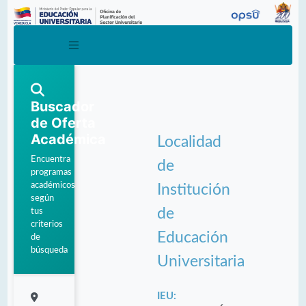
Buscador
de Oferta
Académica
Localidad
Encuentra
de
programas
académicos
Institución
según
de
tus
criterios
Educación
de
búsqueda
Universitaria
IEU: