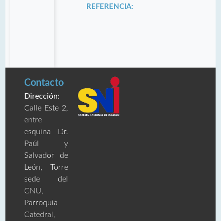
REFERENCIA:
Contacto
Dirección:
Calle Este 2,
entre
esquina Dr.
Paúl y
Salvador de
León, Torre
sede del
CNU,
Parroquia
Catedral,