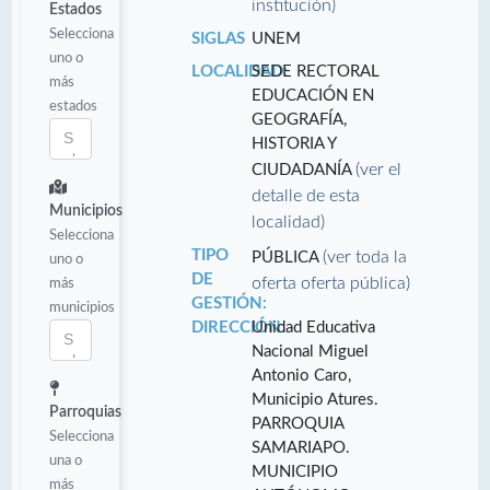
institución)
Estados
Selecciona
SIGLAS
UNEM
uno o
LOCALIDAD:
SEDE RECTORAL
más
EDUCACIÓN EN
estados
GEOGRAFÍA,
HISTORIA Y
(ver el
CIUDADANÍA
detalle de esta
Municipios
localidad)
Selecciona
TIPO
(ver toda la
PÚBLICA
uno o
DE
oferta oferta pública)
más
GESTIÓN:
municipios
DIRECCIÓN:
Unidad Educativa
Nacional Miguel
Antonio Caro,
Municipio Atures.
Parroquias
PARROQUIA
Selecciona
SAMARIAPO.
una o
MUNICIPIO
más