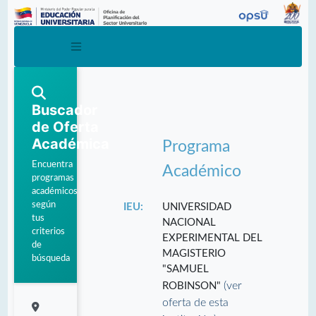
Buscador
de Oferta
Académica
Programa
Encuentra
Académico
programas
académicos
según
IEU:
UNIVERSIDAD
tus
NACIONAL
criterios
EXPERIMENTAL DEL
de
MAGISTERIO
búsqueda
"SAMUEL
(ver
ROBINSON"
oferta de esta