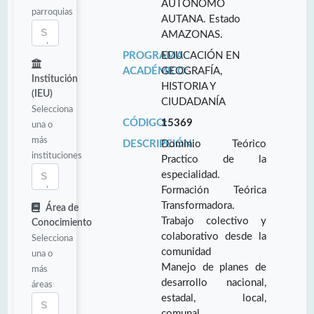
AUTÓNOMO
parroquias
AUTANA. Estado
AMAZONAS.
PROGRAMA
EDUCACIÓN EN
ACADÉMICO:
GEOGRAFÍA,
Institución
HISTORIA Y
(IEU)
CIUDADANÍA
Selecciona
CÓDIGO:
15369
una o
más
DESCRIPCIÓN:
Dominio Teórico
instituciones
Practico de la
especialidad.
Formación Teórica
Transformadora.
Área de
Trabajo colectivo y
Conocimiento
colaborativo desde la
Selecciona
comunidad
una o
Manejo de planes de
más
desarrollo nacional,
áreas
estadal, local,
comunal.