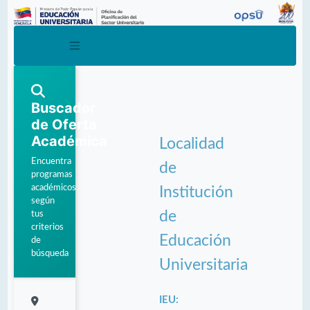
Buscador
de Oferta
Académica
Localidad
Encuentra
de
programas
académicos
Institución
según
de
tus
criterios
Educación
de
búsqueda
Universitaria
IEU: