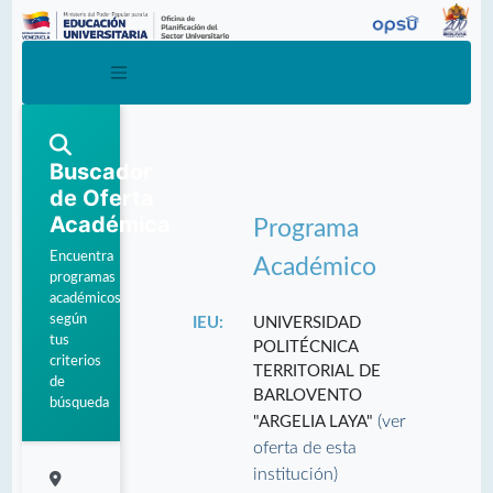
Buscador
de Oferta
Académica
Programa
Encuentra
Académico
programas
académicos
según
IEU:
UNIVERSIDAD
tus
POLITÉCNICA
criterios
TERRITORIAL DE
de
BARLOVENTO
búsqueda
(ver
"ARGELIA LAYA"
oferta de esta
institución)