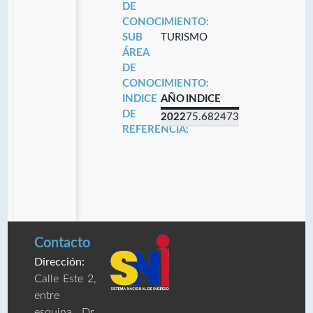
DE
CONOCIMIENTO:
SUB
TURISMO
ÁREA
DE
CONOCIMIENTO:
INDICE
AÑO
INDICE
DE
2022
75.682473
REFERENCIA:
Contacto
Dirección:
Calle Este 2,
entre
esquina Dr.