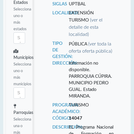
Estados
SIGLAS
UPTBAL
Selecciona
LOCALIDAD:
EXTENSIÓN
uno o
(ver el
TURISMO
más
detalle de esta
estados
localidad)
TIPO
(ver toda la
PÚBLICA
DE
oferta oferta pública)
GESTIÓN:
Municipios
DIRECCIÓN:
Información no
Selecciona
disponible.
uno o
PARROQUIA CÚPIRA.
más
MUNICIPIO PEDRO
municipios
GUAL. Estado
MIRANDA.
PROGRAMA
TURISMO
ACADÉMICO:
Parroquias
CÓDIGO:
14047
Selecciona
una o
DESCRIPCIÓN:
EL Programa Nacional
más
de Formación en