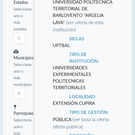
UNIVERSIDAD POLITÉCNICA
Estados
TERRITORIAL DE
Selecciona
BARLOVENTO "ARGELIA
uno o
(ver oferta de esta
más
LAYA"
estados
institución)
SIGLAS
UPTBAL
TIPO DE
Municipios
INSTITUCIÓN:
Selecciona
UNIVERSIDADES
uno o
EXPERIMENTALES
más
POLITECNICAS
municipios
TERRITORIALES
LOCALIDAD:
EXTENSIÓN CUPIRA
TIPO DE GESTIÓN:
Parroquias
(ver toda la oferta
PÚBLICA
Selecciona
oferta pública)
una o
más