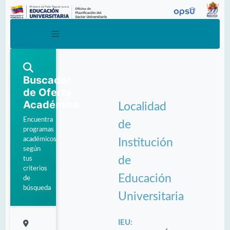
Buscador
de Oferta
Académica
Localidad
Encuentra
de
programas
académicos
Institución
según
de
tus
criterios
Educación
de
búsqueda
Universitaria
IEU: