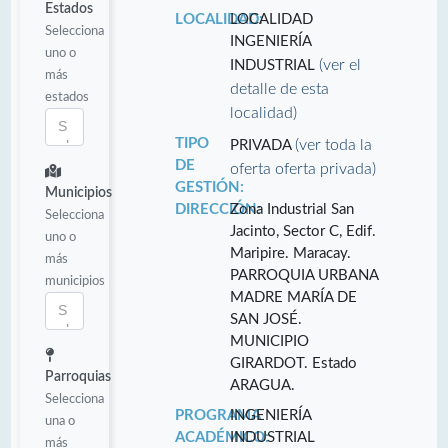
Estados
LOCALIDAD:
LOCALIDAD
Selecciona
INGENIERÍA
uno o
(ver el
INDUSTRIAL
más
detalle de esta
estados
localidad)
TIPO
(ver toda la
PRIVADA
DE
oferta oferta privada)
GESTIÓN:
Municipios
DIRECCIÓN:
Zona Industrial San
Selecciona
Jacinto, Sector C, Edif.
uno o
Maripire. Maracay.
más
PARROQUIA URBANA
municipios
MADRE MARÍA DE
SAN JOSÉ.
MUNICIPIO
GIRARDOT. Estado
Parroquias
ARAGUA.
Selecciona
PROGRAMA
INGENIERÍA
una o
ACADÉMICO:
INDUSTRIAL
más