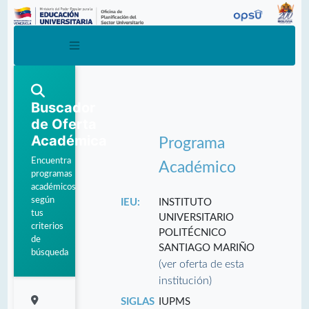
Buscador
de Oferta
Académica
Programa
Encuentra
Académico
programas
académicos
según
IEU:
INSTITUTO
tus
UNIVERSITARIO
criterios
POLITÉCNICO
de
SANTIAGO MARIÑO
búsqueda
(ver oferta de esta
institución)
SIGLAS
IUPMS