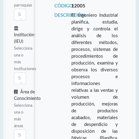
parroquias
CÓDIGO:
12005
DESCRIPCIÓN:
El Ingeniero Industrial
planifica, estudia,
dirige y controla el
Institución
análisis de los
(IEU)
diferentes métodos,
Selecciona
procesos, sistemas de
una o
procedimientos de
más
producción, examina y
instituciones
observa los diversos
procesos e
informaciones
relativas a las ventas y
Área de
volumen de
Conocimiento
producción, mejoras
Selecciona
de productos
una o
acabados, materiales
más
de desperdicio y
áreas
disposición de las
fábricas. Planifica,