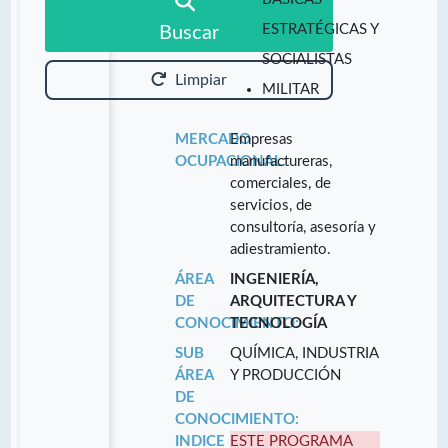
ESTRATÉGICAS Y
Buscar
SOCIALISTAS
Limpiar
MILITAR
MERCADO
Empresas
OCUPACIONAL:
manufactureras,
comerciales, de
servicios, de
consultoría, asesoría y
adiestramiento.
ÁREA
INGENIERÍA,
DE
ARQUITECTURA Y
CONOCIMIENTO:
TECNOLOGÍA
SUB
QUÍMICA, INDUSTRIA
ÁREA
Y PRODUCCIÓN
DE
CONOCIMIENTO:
INDICE
ESTE PROGRAMA