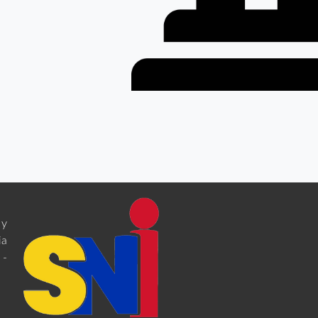
 y
ia
 -