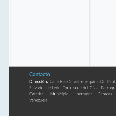
Contacto
Dirección:
Calle Este 2, entre esquina Dr. Paúl
Salvador de León, Torre sede del CNU, Parroqu
Catedral, Municipio Libertador. Caracas
Venezuela.