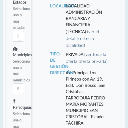
Estados
LOCALIDAD:
LOCALIDAD
Selecciona
ADMINISTRACIÓN
uno o
BANCARIA Y
más
FINANCIERA
estados
(ver el
(TÉCNICA)
detalle de esta
localidad)
TIPO
(ver toda la
PRIVADA
Municipios
DE
oferta oferta privada)
Selecciona
GESTIÓN:
uno o
DIRECCIÓN:
Av. Principal Los
más
Pirineos con Av. 19,
municipios
Edif. Don Bosco, San
Cristóbal..
PARROQUIA PEDRO
MARÍA MORANTES.
Parroquias
MUNICIPIO SAN
Selecciona
CRISTÓBAL. Estado
una o
TÁCHIRA.
más