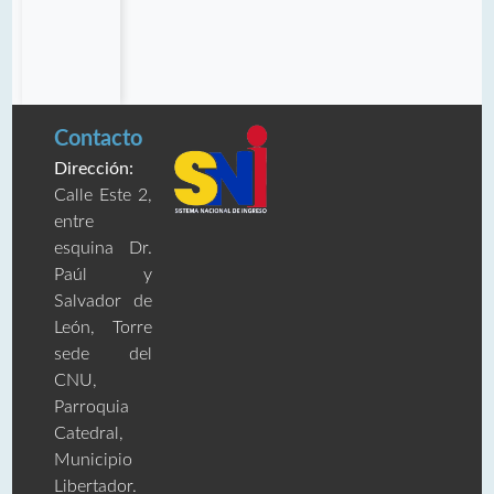
Contacto
Dirección:
Calle Este 2,
entre
esquina Dr.
Paúl y
Salvador de
León, Torre
sede del
CNU,
Parroquia
Catedral,
Municipio
Libertador.