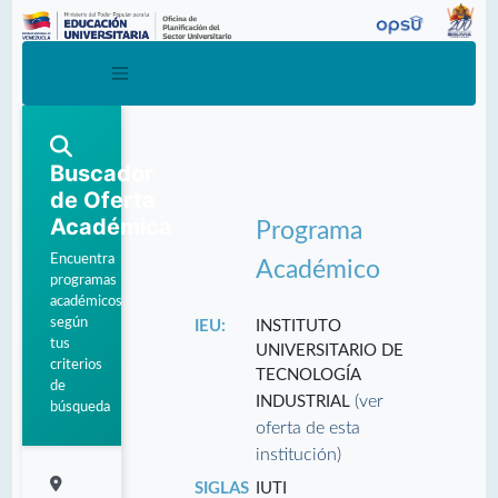
Buscador
de Oferta
Académica
Programa
Encuentra
Académico
programas
académicos
según
IEU:
INSTITUTO
tus
UNIVERSITARIO DE
criterios
TECNOLOGÍA
de
(ver
INDUSTRIAL
búsqueda
oferta de esta
institución)
SIGLAS
IUTI