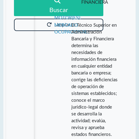
FINANCIERA
Buscar
MOTOR(ES):
Limpiar
MERCADO
El Técnico Superior en
OCUPACIONAL:
Administración
Bancaria y Financiera
determina las
necesidades de
información financiera
en cualquier entidad
bancaria o empresa;
corrige las deficiencias
de operación de
sistemas establecidos;
conoce el marco
jurídico-legal donde
se desarrolla la
actividad; evalúa,
revisa y aprueba
estados financieros.