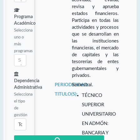
revisa y aprueba
estados financieros.
Programa
Participa en todas las
Académico
actividades y procesos
Selecciona
que se desarrollan en
uno o
las instituciones
más
financieras, el mercado
programas
de capitales y las
tesorerías de entes
gubernamentales y
privados.
Dependencia
PERIODICIDAD:
Semestral.
Administrativa
TITULO(S):
Selecciona
TÉCNICO
el tipo
SUPERIOR
de
UNIVERSITARIO
gestión
EN ADMÓN:
BANCARIA Y