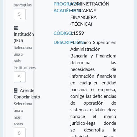
PROGRAMA
ADMINISTRACIÓN
parroquias
ACADÉMICO:
BANCARIA Y
FINANCIERA
(TÉCNICA)
CÓDIGO:
11559
Institución
(IEU)
DESCRIPCIÓN:
El Técnico Superior en
Selecciona
Administración
una o
Bancaria y Financiera
más
determina las
instituciones
necesidades de
información financiera
en cualquier entidad
bancaria o empresa;
Área de
corrige las deficiencias
Conocimiento
de operación de
Selecciona
sistemas establecidos;
una o
conoce el marco
más
jurídico-legal donde
áreas
se desarrolla la
actividad; evalúa,