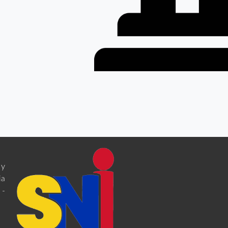
 y
ia
 -