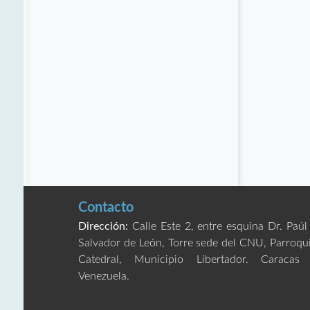
Contacto
Dirección:
Calle Este 2, entre esquina Dr. Paúl
Salvador de León, Torre sede del CNU, Parroqu
Catedral, Municipio Libertador. Caracas
Venezuela.