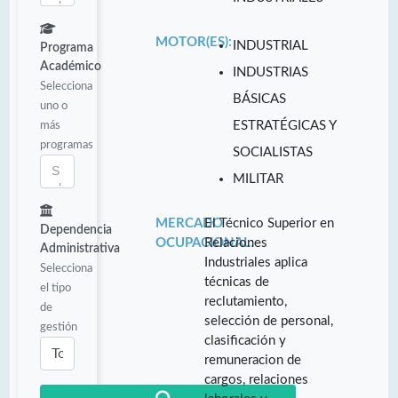
MOTOR(ES):
INDUSTRIAL
Programa
Académico
INDUSTRIAS
Selecciona
BÁSICAS
uno o
más
ESTRATÉGICAS Y
programas
SOCIALISTAS
MILITAR
MERCADO
El Técnico Superior en
Dependencia
OCUPACIONAL:
Relaciones
Administrativa
Industriales aplica
Selecciona
técnicas de
el tipo
reclutamiento,
de
selección de personal,
gestión
clasificación y
remuneracion de
cargos, relaciones