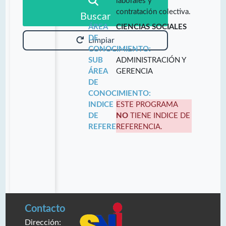
laborales y
contratación colectiva.
Buscar
ÁREA
CIENCIAS SOCIALES
DE
Limpiar
CONOCIMIENTO:
SUB
ADMINISTRACIÓN Y
ÁREA
GERENCIA
DE
CONOCIMIENTO:
INDICE
ESTE PROGRAMA
DE
NO
TIENE INDICE DE
REFERENCIA:
REFERENCIA.
Contacto
Dirección: