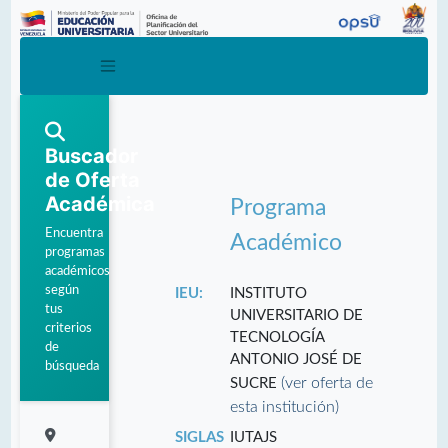
Buscador
de Oferta
Académica
Programa
Encuentra
Académico
programas
académicos
según
IEU:
INSTITUTO
tus
UNIVERSITARIO DE
criterios
TECNOLOGÍA
de
ANTONIO JOSÉ DE
búsqueda
(ver oferta de
SUCRE
esta institución)
SIGLAS
IUTAJS