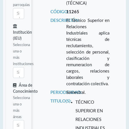
(TÉCNICA)
parroquias
CÓDIGO:
11265
DESCRIPCIÓN:
El Técnico Superior en
Relaciones
Institución
Industriales aplica
(IEU)
técnicas de
Selecciona
reclutamiento,
una o
selección de personal,
más
clasificación y
instituciones
remuneracion de
cargos, relaciones
laborales y
contratación colectiva.
Área de
Conocimiento
PERIODICIDAD:
Semestral.
Selecciona
TITULO(S):
TÉCNICO
una o
más
SUPERIOR EN
áreas
RELACIONES
INDUSTRIALES