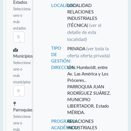
Estados
LOCALIDAD:
LOCALIDAD
Selecciona
RELACIONES
uno o
INDUSTRIALES
más
(ver el
(TÉCNICA)
estados
detalle de esta
localidad)
TIPO
(ver toda la
PRIVADA
DE
oferta oferta privada)
Municipios
GESTIÓN:
Selecciona
DIRECCIÓN:
Urb. Humboldt, entre
uno o
Av. Las América y Los
más
Próceres..
municipios
PARROQUIA JUAN
RODRÍGUEZ SUÁREZ.
MUNICIPIO
LIBERTADOR. Estado
Parroquias
MÉRIDA.
Selecciona
PROGRAMA
RELACIONES
una o
ACADÉMICO:
INDUSTRIALES
más