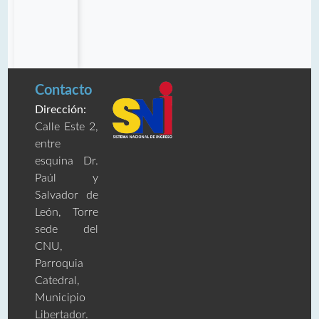
Contacto
Dirección:
Calle Este 2,
entre
esquina Dr.
Paúl y
Salvador de
León, Torre
sede del
CNU,
Parroquia
Catedral,
Municipio
Libertador.