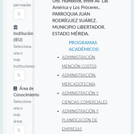
Urb. Humboldt, entre Av. Las
parroquias
América y Los Próceres..
PARROQUIA JUAN
RODRÍGUEZ SUÁREZ.
MUNICIPIO LIBERTADOR.
Institución
ESTADO MÉRIDA.
(IEU)
PROGRAMAS
Selecciona
ACADÉMICOS:
una o
ADMINISTRACIÓN
más
instituciones
MENCIÓN COSTOS
ADMINISTRACIÓN:
MERCADOTECNIA
Área de
ADMINISTRACIÓN Y
Conocimiento
Selecciona
CIENCIAS COMERCIALES
una o
ADMINISTRACIÓN Y
más
PLANIFICACIÓN DE
áreas
EMPRESAS