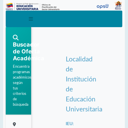
Buscador
de Oferta
Académica
Localidad
Encuentra
de
programas
académicos
Institución
según
de
tus
criterios
Educación
de
búsqueda
Universitaria
IEU: