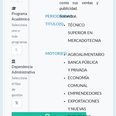
como sus ventas y
publicidad.
Programa
PERIODICIDAD:
Semestral.
Académico
TITULO(S):
Selecciona
TÉCNICO
uno o
SUPERIOR EN
más
MERCADOTECNIA
programas
MOTOR(ES):
AGROALIMENTARIO
BANCA PÚBLICA
Dependencia
Y PRIVADA
Administrativa
ECONOMÍA
Selecciona
el tipo
COMUNAL
de
EMPRENDEDORES
gestión
EXPORTACIONES
Y NUEVAS