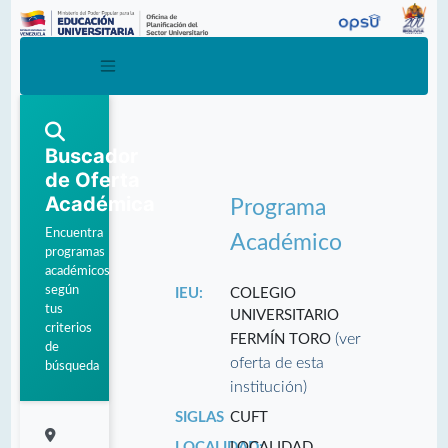
Buscador
de Oferta
Académica
Programa
Encuentra
Académico
programas
académicos
según
IEU:
COLEGIO
tus
UNIVERSITARIO
criterios
(ver
FERMÍN TORO
de
oferta de esta
búsqueda
institución)
SIGLAS
CUFT
LOCALIDAD:
LOCALIDAD