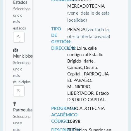
Estados
MERCADOTECNIA
Selecciona
(ver el detalle de esta
uno o
localidad)
más
estados
TIPO
(ver toda la
PRIVADA
DE
oferta oferta privada)
GESTIÓN:
DIRECCIÓN:
Urb. Loira, calle
contigua al Estadio
Municipios
Brígido Iriarte.
Selecciona
Caracas, Distrito
uno o
Capital.. PARROQUIA
más
EL PARAÍSO.
municipios
MUNICIPIO
LIBERTADOR. Estado
DISTRITO CAPITAL.
PROGRAMA
MERCADOTECNIA
Parroquias
ACADÉMICO:
Selecciona
CÓDIGO:
10898
una o
más
DESCRIPCIÓN:
El Técnico Superior en