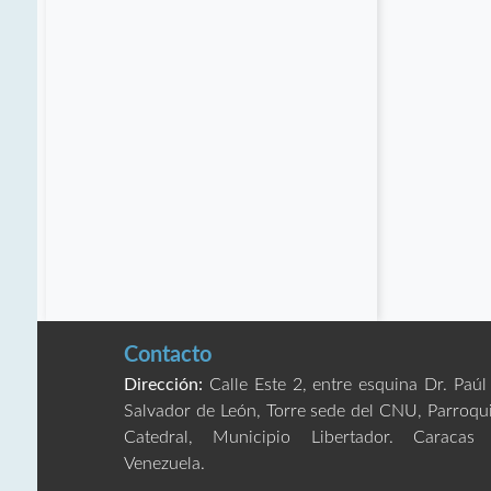
Contacto
Dirección:
Calle Este 2, entre esquina Dr. Paúl
Salvador de León, Torre sede del CNU, Parroqu
Catedral, Municipio Libertador. Caracas
Venezuela.