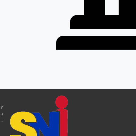
 y
ia
 -