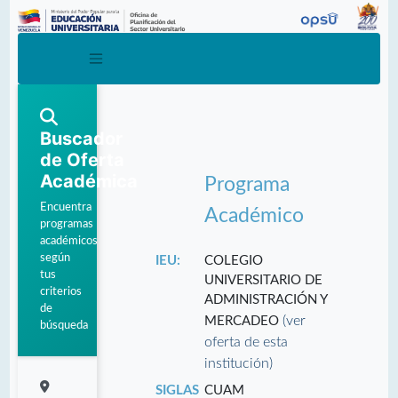
Buscador
de Oferta
Académica
Programa
Encuentra
Académico
programas
académicos
según
IEU:
COLEGIO
tus
UNIVERSITARIO DE
criterios
ADMINISTRACIÓN Y
de
(ver
MERCADEO
búsqueda
oferta de esta
institución)
SIGLAS
CUAM