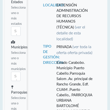
Estados
LOCALIDAD:
EXTENSIÓN
Selecciona
ADMINISTRACIÓN
uno o
DE RECURSOS
más
HUMANOS
estados
(ver el
(TÉCNICA)
detalle de esta
localidad)
TIPO
(ver toda la
PRIVADA
Municipios
DE
oferta oferta privada)
Selecciona
GESTIÓN:
uno o
DIRECCIÓN:
Estado Carabobo.
más
Municipio Puerto
municipios
Cabello.Parroquia
Salom .Av. principal de
Rancho Grande, Edf.
CUAM .Puerto
Parroquias
Cabello,. PARROQUIA
Selecciona
URBANA
una o
BARTOLOMÉ
más