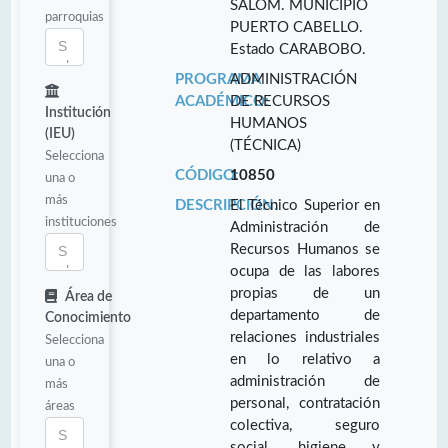
SALOM. MUNICIPIO
parroquias
PUERTO CABELLO.
Estado CARABOBO.
PROGRAMA
ADMINISTRACIÓN
ACADÉMICO:
DE RECURSOS
Institución
HUMANOS
(IEU)
(TÉCNICA)
Selecciona
CÓDIGO:
10850
una o
más
DESCRIPCIÓN:
El Técnico Superior en
instituciones
Administración de
Recursos Humanos se
ocupa de las labores
propias de un
Área de
departamento de
Conocimiento
relaciones industriales
Selecciona
en lo relativo a
una o
administración de
más
personal, contratación
áreas
colectiva, seguro
social, higiene y