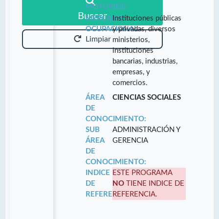
MOTOR(ES):
Buscar
MERCADO
Instituciones públicas
OCUPACIONAL:
y privadas, diversos
Limpiar
ministerios,
instituciones
bancarias, industrias,
empresas, y
comercios.
ÁREA
CIENCIAS SOCIALES
DE
CONOCIMIENTO:
SUB
ADMINISTRACIÓN Y
ÁREA
GERENCIA
DE
CONOCIMIENTO:
INDICE
ESTE PROGRAMA
DE
NO
TIENE INDICE DE
REFERENCIA:
REFERENCIA.