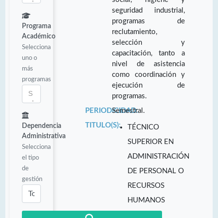
seguridad industrial,
programas de
Programa
reclutamiento,
Académico
selección y
Selecciona
capacitación, tanto a
uno o
nivel de asistencia
más
como coordinación y
programas
ejecución de
programas.
PERIODICIDAD:
Semestral.
TITULO(S):
Dependencia
TÉCNICO
Administrativa
SUPERIOR EN
Selecciona
ADMINISTRACIÓN
el tipo
de
DE PERSONAL O
gestión
RECURSOS
HUMANOS