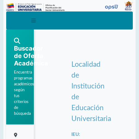
Buscador
de Oferta
Académica
Localidad
Encuentra
de
programas
académicos
Institución
según
de
tus
criterios
Educación
de
búsqueda
Universitaria
IEU: