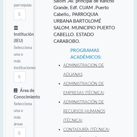
Salom .Av. principal de Rancho
parroquias
Grande, Edf. CUAM .Puerto
Cabello,. PARROQUIA
URBANA BARTOLOMÉ
SALOM. MUNICIPIO PUERTO
Institución
CABELLO. ESTADO
(IEU)
CARABOBO.
Selecciona
PROGRAMAS
una o
ACADÉMICOS:
más
ADMINISTRACION DE
instituciones
ADUANAS
ADMINISTRACIÓN DE
Área de
EMPRESAS (TÉCNICA)
Conocimiento
ADMINISTRACIÓN DE
Selecciona
una o
RECURSOS HUMANOS
más
(TÉCNICA)
áreas
CONTADURÍA (TÉCNICA)