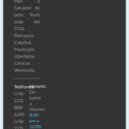
Paúl y
Salvador de
León, Torre
sede del
CNU,
Parroquia
Catedral,
Municipio
Libertador.
Caracas -
Venezuela.
Horario:
Teléfonos:
De
(+58-
Lunes
212)
a
808-
Viernes:
6205
8:00
am a
(+58-
12:00
212)