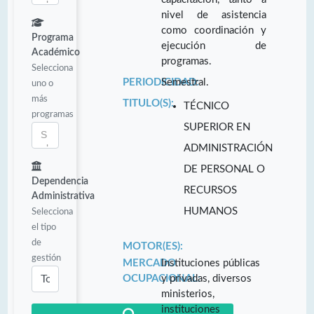
nivel de asistencia
como coordinación y
Programa
ejecución de
Académico
programas.
Selecciona
PERIODICIDAD:
Semestral.
uno o
más
TITULO(S):
TÉCNICO
programas
SUPERIOR EN
ADMINISTRACIÓN
DE PERSONAL O
Dependencia
RECURSOS
Administrativa
HUMANOS
Selecciona
el tipo
de
MOTOR(ES):
gestión
MERCADO
Instituciones públicas
OCUPACIONAL:
y privadas, diversos
ministerios,
instituciones