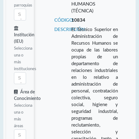
HUMANOS
parroquias
(TÉCNICA)
CÓDIGO:
10834
DESCRIPCIÓN:
El Técnico Superior en
Institución
Administración de
(IEU)
Recursos Humanos se
Selecciona
ocupa de las labores
una o
propias de un
más
departamento de
instituciones
relaciones industriales
en lo relativo a
administración de
personal, contratación
Área de
colectiva, seguro
Conocimiento
social, higiene y
Selecciona
seguridad industrial,
una o
programas de
más
reclutamiento,
áreas
selección y
capacitación, tanto a