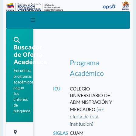
Buscador
de Oferta
Académica
Programa
Encuentra
Académico
programas
académicos
según
IEU:
COLEGIO
tus
UNIVERSITARIO DE
criterios
ADMINISTRACIÓN Y
de
(ver
MERCADEO
búsqueda
oferta de esta
institución)
SIGLAS
CUAM