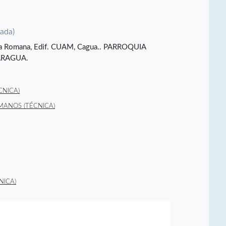
vada)
 la Romana, Edif. CUAM, Cagua.. PARROQUIA
ARAGUA.
CNICA)
MANOS (TÉCNICA)
NICA)