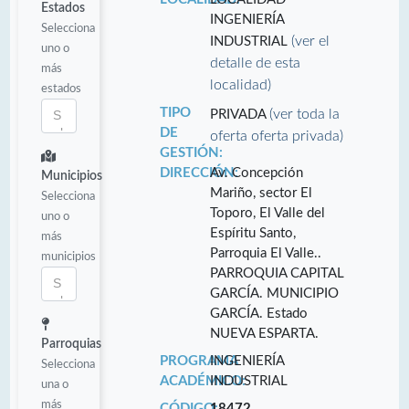
Estados
INGENIERÍA
Selecciona
(ver el
INDUSTRIAL
uno o
detalle de esta
más
localidad)
estados
TIPO
(ver toda la
PRIVADA
DE
oferta oferta privada)
GESTIÓN:
DIRECCIÓN:
Av. Concepción
Municipios
Mariño, sector El
Selecciona
Toporo, El Valle del
uno o
Espíritu Santo,
más
Parroquia El Valle..
municipios
PARROQUIA CAPITAL
GARCÍA. MUNICIPIO
GARCÍA. Estado
NUEVA ESPARTA.
Parroquias
PROGRAMA
INGENIERÍA
Selecciona
ACADÉMICO:
INDUSTRIAL
una o
más
CÓDIGO:
18472