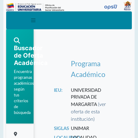
Buscador
de Oferta
Académica
Programa
Encuentra
Académico
programas
académicos
según
IEU:
UNIVERSIDAD
tus
PRIVADA DE
criterios
(ver
MARGARITA
de
oferta de esta
búsqueda
institución)
SIGLAS
UNIMAR
LOCALIDAD:
LOCALIDAD