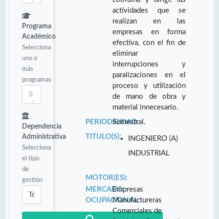
actividades que se
realizan en las
Programa
empresas en forma
Académico
efectiva, con el fin de
Selecciona
eliminar
uno o
interrupciones y
más
paralizaciones en el
programas
proceso y utilización
de mano de obra y
material innecesario.
PERIODICIDAD:
Semestral.
Dependencia
TITULO(S):
Administrativa
INGENIERO (A)
Selecciona
INDUSTRIAL
el tipo
de
MOTOR(ES):
gestión
MERCADO
Empresas
OCUPACIONAL:
Manufactureras
Comerciales de