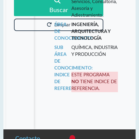
Servicios, Consultoría,
Asesoría y
Buscar
Adiestramiento.
ÁREA
INGENIERÍA,
Limpiar
DE
ARQUITECTURA Y
CONOCIMIENTO:
TECNOLOGÍA
SUB
QUÍMICA, INDUSTRIA
ÁREA
Y PRODUCCIÓN
DE
CONOCIMIENTO:
INDICE
ESTE PROGRAMA
DE
NO
TIENE INDICE DE
REFERENCIA:
REFERENCIA.
Contacto