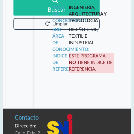
ÁREA
INGENIERÍA,
Buscar
DE
ARQUITECTURA Y
CONOCIMIENTO:
TECNOLOGÍA
Limpiar
SUB
DISEÑO CIVIL,
ÁREA
TEXTIL E
DE
INDUSTRIAL
CONOCIMIENTO:
INDICE
ESTE PROGRAMA
DE
NO
TIENE INDICE DE
REFERENCIA:
REFERENCIA.
Contacto
Dirección:
Calle Este 2,