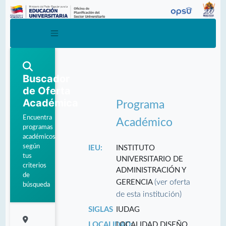
Buscador
de Oferta
Académica
Programa
Encuentra
Académico
programas
académicos
según
IEU:
INSTITUTO
tus
UNIVERSITARIO DE
criterios
ADMINISTRACIÓN Y
de
(ver oferta
GERENCIA
búsqueda
de esta institución)
SIGLAS
IUDAG
LOCALIDAD:
LOCALIDAD DISEÑO