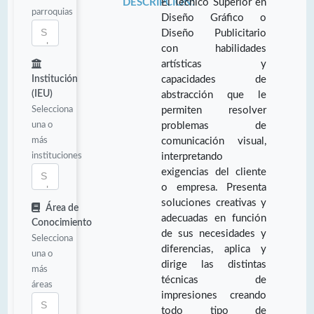
DESCRIPCIÓN:
El Técnico Superior en
parroquias
Diseño Gráfico o
Diseño Publicitario
con habilidades
artísticas y
Institución
capacidades de
(IEU)
abstracción que le
Selecciona
permiten resolver
una o
problemas de
más
comunicación visual,
instituciones
interpretando
exigencias del cliente
o empresa. Presenta
soluciones creativas y
Área de
adecuadas en función
Conocimiento
de sus necesidades y
Selecciona
diferencias, aplica y
una o
dirige las distintas
más
técnicas de
áreas
impresiones creando
todo tipo de