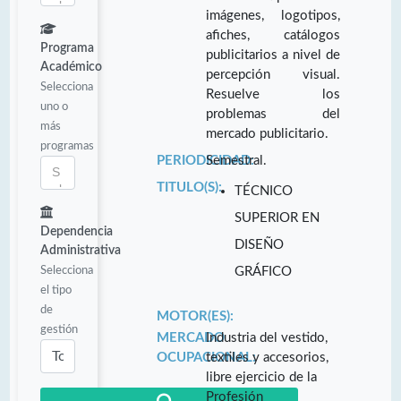
imágenes, logotipos,
afiches, catálogos
Programa
publicitarios a nivel de
Académico
percepción visual.
Selecciona
Resuelve los
uno o
problemas del
más
mercado publicitario.
programas
PERIODICIDAD:
Semestral.
TITULO(S):
TÉCNICO
SUPERIOR EN
Dependencia
DISEÑO
Administrativa
Selecciona
GRÁFICO
el tipo
de
MOTOR(ES):
gestión
MERCADO
Industria del vestido,
OCUPACIONAL:
textiles y accesorios,
libre ejercicio de la
Profesión