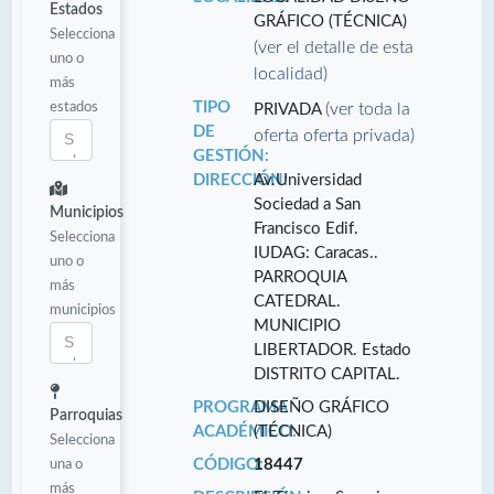
Estados
GRÁFICO (TÉCNICA)
Selecciona
(ver el detalle de esta
uno o
localidad)
más
estados
TIPO
(ver toda la
PRIVADA
DE
oferta oferta privada)
GESTIÓN:
DIRECCIÓN:
Av.Universidad
Sociedad a San
Municipios
Francisco Edif.
Selecciona
IUDAG: Caracas..
uno o
PARROQUIA
más
CATEDRAL.
municipios
MUNICIPIO
LIBERTADOR. Estado
DISTRITO CAPITAL.
PROGRAMA
DISEÑO GRÁFICO
Parroquias
ACADÉMICO:
(TÉCNICA)
Selecciona
una o
CÓDIGO:
18447
más