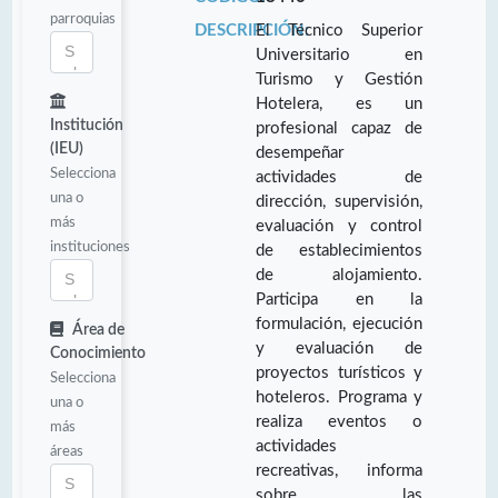
parroquias
DESCRIPCIÓN:
El Técnico Superior
Universitario en
Turismo y Gestión
Hotelera, es un
Institución
profesional capaz de
(IEU)
desempeñar
Selecciona
actividades de
una o
dirección, supervisión,
más
evaluación y control
instituciones
de establecimientos
de alojamiento.
Participa en la
formulación, ejecución
Área de
y evaluación de
Conocimiento
proyectos turísticos y
Selecciona
hoteleros. Programa y
una o
realiza eventos o
más
actividades
áreas
recreativas, informa
sobre las