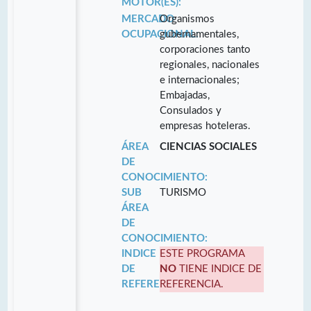
MOTOR(ES):
MERCADO
Organismos
OCUPACIONAL:
gubernamentales,
corporaciones tanto
regionales, nacionales
e internacionales;
Embajadas,
Consulados y
empresas hoteleras.
ÁREA
CIENCIAS SOCIALES
DE
CONOCIMIENTO:
SUB
TURISMO
ÁREA
DE
CONOCIMIENTO:
INDICE
ESTE PROGRAMA
DE
NO
TIENE INDICE DE
REFERENCIA:
REFERENCIA.