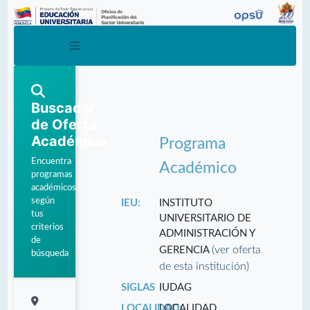
Buscador
de Oferta
Académica
Programa
Encuentra
Académico
programas
académicos
según
IEU:
INSTITUTO
tus
UNIVERSITARIO DE
criterios
ADMINISTRACIÓN Y
de
(ver oferta
GERENCIA
búsqueda
de esta institución)
SIGLAS
IUDAG
LOCALIDAD:
LOCALIDAD