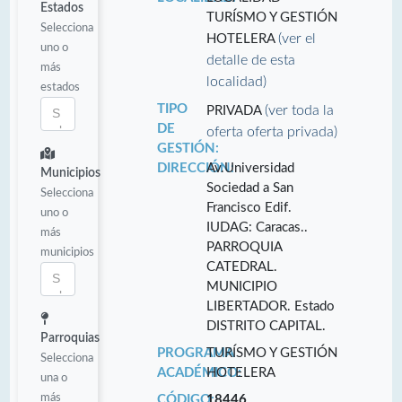
Estados
TURÍSMO Y GESTIÓN
Selecciona
(ver el
HOTELERA
uno o
detalle de esta
más
localidad)
estados
TIPO
(ver toda la
PRIVADA
DE
oferta oferta privada)
GESTIÓN:
DIRECCIÓN:
Av.Universidad
Municipios
Sociedad a San
Selecciona
Francisco Edif.
uno o
IUDAG: Caracas..
más
PARROQUIA
municipios
CATEDRAL.
MUNICIPIO
LIBERTADOR. Estado
DISTRITO CAPITAL.
Parroquias
PROGRAMA
TURÍSMO Y GESTIÓN
Selecciona
ACADÉMICO:
HOTELERA
una o
más
CÓDIGO:
18446