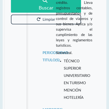
crédito. Lleva
Buscar
registros contables,
presupuestarios y de
control de viajeros y
Limpiar
sus bienes. Aplica y/o
supervisa el
cumplimiento de las
leyes y reglamentos
turísticos.
PERIODICIDAD:
Semestral.
TITULO(S):
TÉCNICO
SUPERIOR
UNIVERSITARIO
EN TURISMO
MENCIÓN
HOTELERÍA