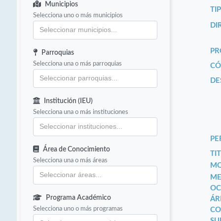
Municipios
TI
Selecciona uno o más municipios
DI
PR
Parroquias
Selecciona una o más parroquias
CÓ
DE
Institución (IEU)
Selecciona una o más instituciones
PE
Área de Conocimiento
TIT
Selecciona una o más áreas
MO
ME
OC
Programa Académico
ÁR
Selecciona uno o más programas
CO
SU