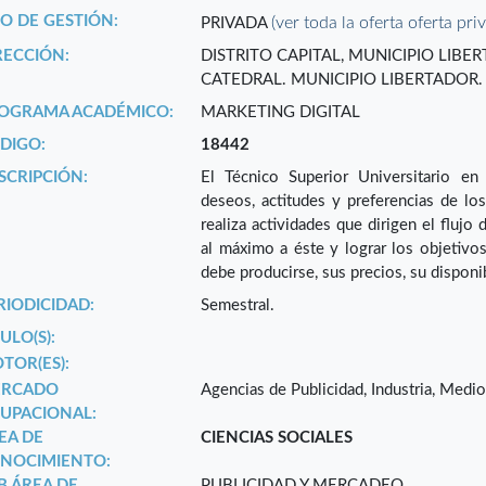
PO DE GESTIÓN:
(ver toda la oferta oferta pri
PRIVADA
RECCIÓN:
DISTRITO CAPITAL, MUNICIPIO LIB
CATEDRAL. MUNICIPIO LIBERTADOR. E
OGRAMA ACADÉMICO:
MARKETING DIGITAL
DIGO:
18442
SCRIPCIÓN:
El Técnico Superior Universitario en
deseos, actitudes y preferencias de los
realiza actividades que dirigen el flujo
al máximo a éste y lograr los objetivo
debe producirse, sus precios, su disponi
RIODICIDAD:
Semestral.
ULO(S):
TOR(ES):
RCADO
Agencias de Publicidad, Industria, Medi
UPACIONAL:
EA DE
CIENCIAS SOCIALES
NOCIMIENTO:
B ÁREA DE
PUBLICIDAD Y MERCADEO