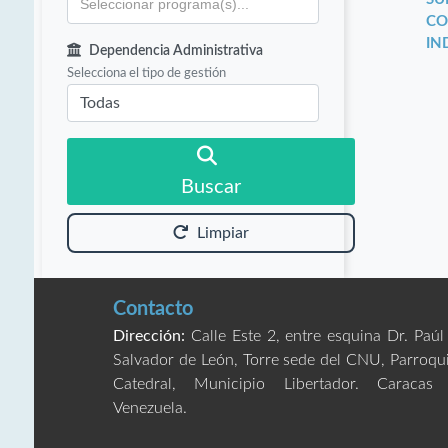
CO
IN
Dependencia Administrativa
Selecciona el tipo de gestión
Buscar
Limpiar
Contacto
Dirección:
Calle Este 2, entre esquina Dr. Paúl
Salvador de León, Torre sede del CNU, Parroqu
Catedral, Municipio Libertador. Caracas
Venezuela.