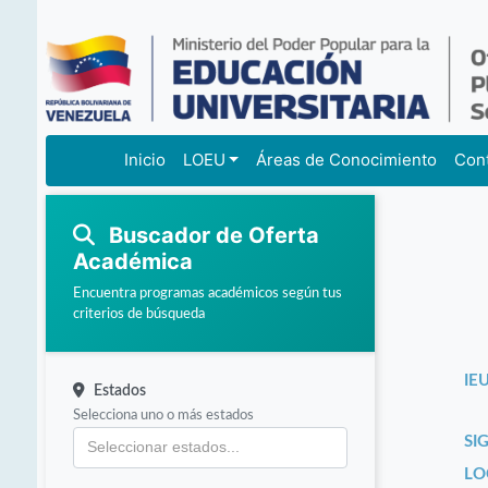
Inicio
LOEU
Áreas de Conocimiento
Con
Buscador de Oferta
Académica
Encuentra programas académicos según tus
criterios de búsqueda
IEU
Estados
Selecciona uno o más estados
SI
LO