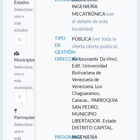
Estados
INGENIERÍA
Selecciona
(ver
MECATRÓNICA
uno o
el detalle de esta
más
localidad)
estados
TIPO
(ver toda la
PÚBLICA
DE
oferta oferta pública)
GESTIÓN:
DIRECCIÓN:
Av. Leonardo Da Vinci,
Municipios
Edif. Universidad
Selecciona
Bolivariana de
uno o
Venezuela de
más
Venezuela, Los
municipios
Chaguaramos.
Caracas.. PARROQUIA
SAN PEDRO.
MUNICIPIO
Parroquias
LIBERTADOR. Estado
Selecciona
DISTRITO CAPITAL.
una o
PROGRAMA
INGENIERÍA
más