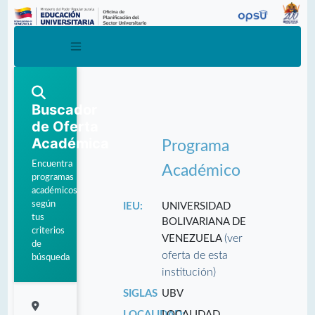
Buscador
de Oferta
Académica
Programa
Encuentra
Académico
programas
académicos
según
IEU:
UNIVERSIDAD
tus
BOLIVARIANA DE
criterios
(ver
VENEZUELA
de
oferta de esta
búsqueda
institución)
SIGLAS
UBV
LOCALIDAD:
LOCALIDAD