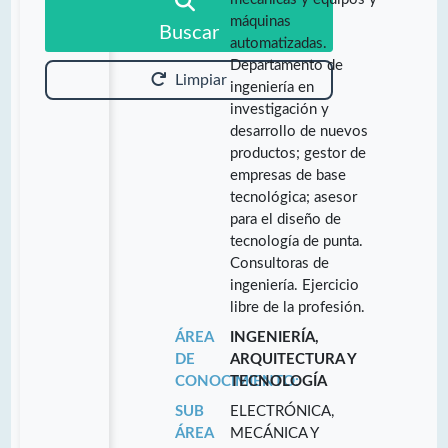
máquinas
Buscar
automatizadas.
Departamento de
Limpiar
ingeniería en
investigación y
desarrollo de nuevos
productos; gestor de
empresas de base
tecnológica; asesor
para el diseño de
tecnología de punta.
Consultoras de
ingeniería. Ejercicio
libre de la profesión.
ÁREA
INGENIERÍA,
DE
ARQUITECTURA Y
CONOCIMIENTO:
TECNOLOGÍA
SUB
ELECTRÓNICA,
ÁREA
MECÁNICA Y