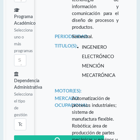
información y
comunicación para el
Programa
diseño de procesos y
Académico
productos.
Selecciona
PERIODICIDAD:
Semestral.
uno o
más
TITULO(S):
INGENIERO
programas
ELECTRÓNICO
MENCIÓN
MECATRÓNICA
Dependencia
Administrativa
MOTOR(ES):
Selecciona
MERCADO
Automatización de
el tipo
OCUPACIONAL:
procesos industriales;
de
sistema de
gestión
manufactura flexible.
Robótica; área de
producción de partes
mecánicas y equipos y