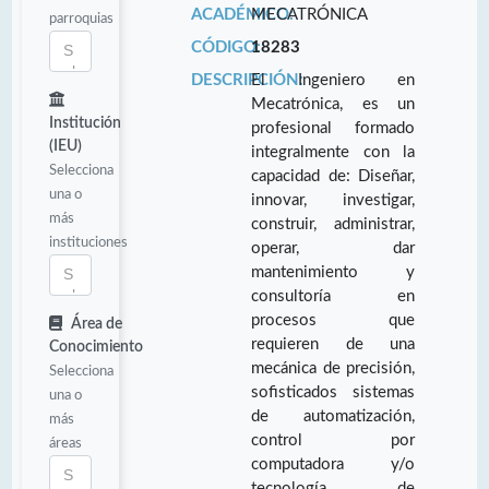
ACADÉMICO:
MECATRÓNICA
parroquias
CÓDIGO:
18283
DESCRIPCIÓN:
El Ingeniero en
Mecatrónica, es un
Institución
profesional formado
(IEU)
integralmente con la
Selecciona
capacidad de: Diseñar,
una o
innovar, investigar,
más
construir, administrar,
instituciones
operar, dar
mantenimiento y
consultoría en
procesos que
Área de
requieren de una
Conocimiento
mecánica de precisión,
Selecciona
sofisticados sistemas
una o
de automatización,
más
control por
áreas
computadora y/o
tecnología de