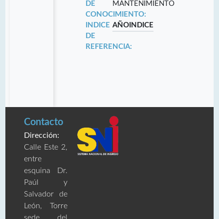
DE
MANTENIMIENTO
CONOCIMIENTO:
INDICE
AÑO
INDICE
DE
REFERENCIA:
Contacto
Dirección:
Calle Este 2,
entre
esquina Dr.
Paúl y
Salvador de
León, Torre
sede del