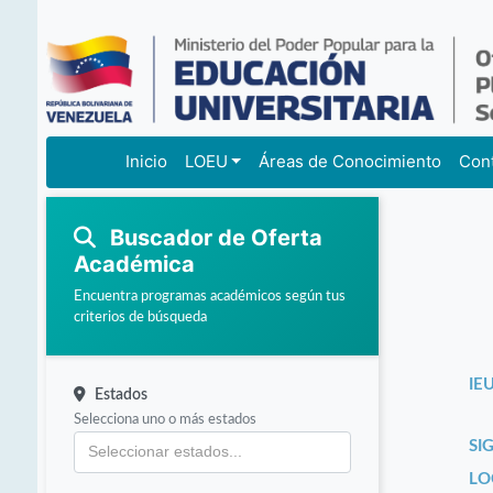
Inicio
LOEU
Áreas de Conocimiento
Con
Buscador de Oferta
Académica
Encuentra programas académicos según tus
criterios de búsqueda
IEU
Estados
Selecciona uno o más estados
SI
LO