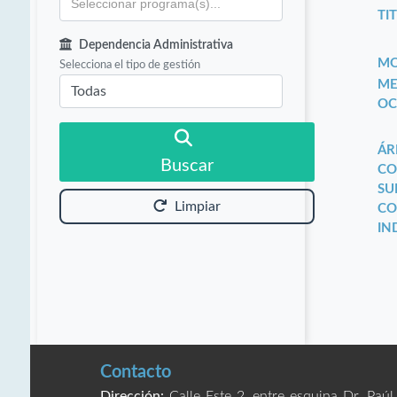
TIT
Dependencia Administrativa
MO
Selecciona el tipo de gestión
ME
OC
ÁR
Buscar
CO
SU
Limpiar
CO
IN
Contacto
Dirección:
Calle Este 2, entre esquina Dr. Paúl