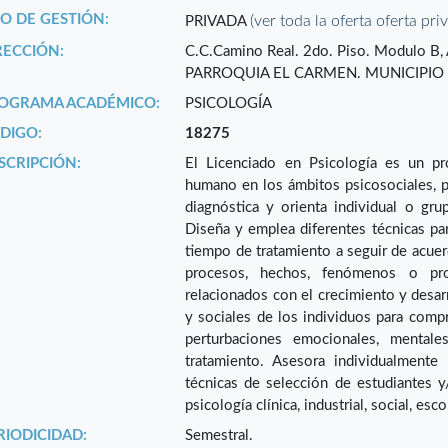
PO DE GESTIÓN:
(ver toda la oferta oferta pri
PRIVADA
RECCIÓN:
C.C.Camino Real. 2do. Piso. Modulo B, A
PARROQUIA EL CARMEN. MUNICIPIO 
OGRAMA ACADÉMICO:
PSICOLOGÍA
DIGO:
18275
SCRIPCIÓN:
El Licenciado en Psicología es un pr
humano en los ámbitos psicosociales, ps
diagnóstica y orienta individual o gru
Diseña y emplea diferentes técnicas pa
tiempo de tratamiento a seguir de acuerd
procesos, hechos, fenómenos o pro
relacionados con el crecimiento y desar
y sociales de los individuos para comp
perturbaciones emocionales, mental
tratamiento. Asesora individualmente
técnicas de selección de estudiantes 
psicología clínica, industrial, social, esc
RIODICIDAD:
Semestral.