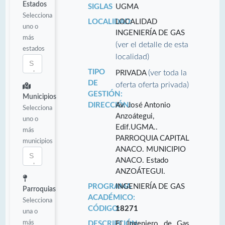
Estados
SIGLAS
UGMA
Selecciona
LOCALIDAD:
LOCALIDAD
uno o
INGENIERÍA DE GAS
más
(ver el detalle de esta
estados
localidad)
TIPO
(ver toda la
PRIVADA
DE
oferta oferta privada)
GESTIÓN:
Municipios
DIRECCIÓN:
Av. José Antonio
Selecciona
Anzoátegui,
uno o
Edif.UGMA..
más
PARROQUIA CAPITAL
municipios
ANACO. MUNICIPIO
ANACO. Estado
ANZOÁTEGUI.
PROGRAMA
INGENIERÍA DE GAS
Parroquias
ACADÉMICO:
Selecciona
CÓDIGO:
18271
una o
más
DESCRIPCIÓN:
El Ingeniero de Gas,