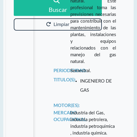
natural. Este
profesional toma las
Buscar
previsiones necesarias
para constribuir con el
Limpiar
mantenimiento de las
plantas, instalaciones
y equipos
relacionados con el
manejo del gas
natural.
PERIODICIDAD:
Semestral.
TITULO(S):
INGENIERO DE
GAS
MOTOR(ES):
MERCADO
Industria del Gas,
OCUPACIONAL:
industria petrolera,
industria petroquímica
, industria química.