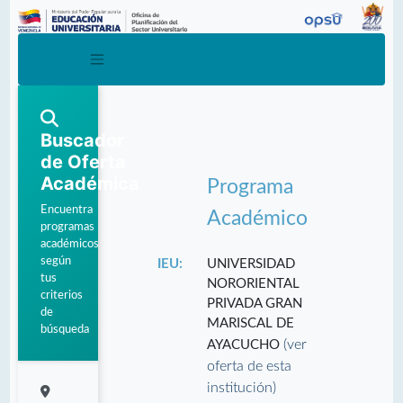
Buscador
de Oferta
Académica
Programa
Encuentra
Académico
programas
académicos
según
IEU:
UNIVERSIDAD
tus
NORORIENTAL
criterios
PRIVADA GRAN
de
MARISCAL DE
búsqueda
(ver
AYACUCHO
oferta de esta
institución)