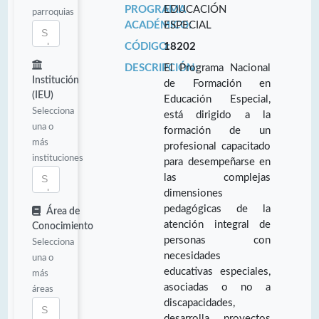
PROGRAMA
EDUCACIÓN
parroquias
ACADÉMICO:
ESPECIAL
CÓDIGO:
18202
DESCRIPCIÓN:
El Programa Nacional
Institución
de Formación en
(IEU)
Educación Especial,
Selecciona
está dirigido a la
una o
formación de un
más
profesional capacitado
instituciones
para desempeñarse en
las complejas
dimensiones
pedagógicas de la
Área de
atención integral de
Conocimiento
personas con
Selecciona
necesidades
una o
educativas especiales,
más
asociadas o no a
áreas
discapacidades,
desarrolla proyectos