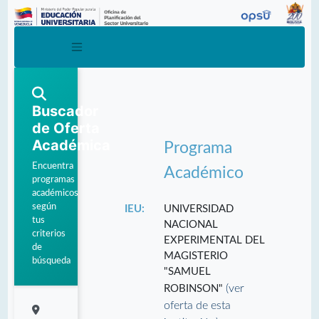
Buscador
de Oferta
Académica
Programa
Encuentra
Académico
programas
académicos
según
IEU:
UNIVERSIDAD
tus
NACIONAL
criterios
EXPERIMENTAL DEL
de
MAGISTERIO
búsqueda
"SAMUEL
(ver
ROBINSON"
oferta de esta