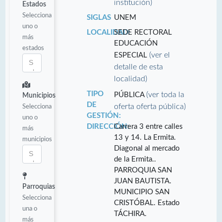
institución)
Estados
Selecciona
SIGLAS
UNEM
uno o
LOCALIDAD:
SEDE RECTORAL
más
EDUCACIÓN
estados
(ver el
ESPECIAL
detalle de esta
localidad)
TIPO
(ver toda la
PÚBLICA
Municipios
DE
oferta oferta pública)
Selecciona
GESTIÓN:
uno o
DIRECCIÓN:
Carrera 3 entre calles
más
13 y 14. La Ermita.
municipios
Diagonal al mercado
de la Ermita..
PARROQUIA SAN
JUAN BAUTISTA.
Parroquias
MUNICIPIO SAN
Selecciona
CRISTÓBAL. Estado
una o
TÁCHIRA.
más