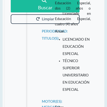
Educación Especial,
Buscar
dos (2) años o
Licenciado en
Educación Especial,
Limpiar
cuatro (4) años
PERIODICIDAD:
Anual.
TITULO(S):
LICENCIADO EN
EDUCACIÓN
ESPECIAL
TÉCNICO
SUPERIOR
UNIVERSITARIO
EN EDUCACIÓN
ESPECIAL
MOTOR(ES):