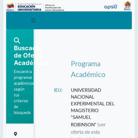
Buscador
de Oferta
Académica
Programa
Encuentra
Académico
programas
académicos
según
IEU:
UNIVERSIDAD
tus
NACIONAL
criterios
EXPERIMENTAL DEL
de
MAGISTERIO
búsqueda
"SAMUEL
(ver
ROBINSON"
oferta de esta