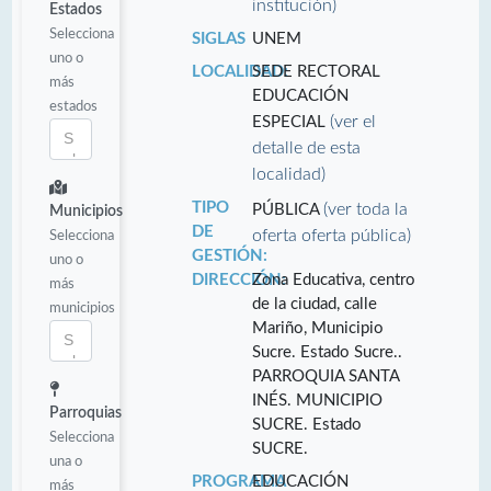
institución)
Estados
Selecciona
SIGLAS
UNEM
uno o
LOCALIDAD:
SEDE RECTORAL
más
EDUCACIÓN
estados
(ver el
ESPECIAL
detalle de esta
localidad)
TIPO
(ver toda la
PÚBLICA
Municipios
DE
oferta oferta pública)
Selecciona
GESTIÓN:
uno o
DIRECCIÓN:
Zona Educativa, centro
más
de la ciudad, calle
municipios
Mariño, Municipio
Sucre. Estado Sucre..
PARROQUIA SANTA
INÉS. MUNICIPIO
Parroquias
SUCRE. Estado
Selecciona
SUCRE.
una o
PROGRAMA
EDUCACIÓN
más