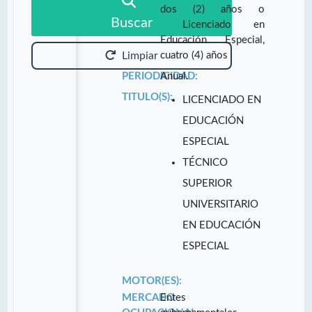
dos (2) años o
Buscar
Licenciado en
Educación Especial,
cuatro (4) años
Limpiar
PERIODICIDAD:
Anual.
TITULO(S):
LICENCIADO EN
EDUCACIÓN
ESPECIAL
TÉCNICO
SUPERIOR
UNIVERSITARIO
EN EDUCACIÓN
ESPECIAL
MOTOR(ES):
MERCADO
Entes