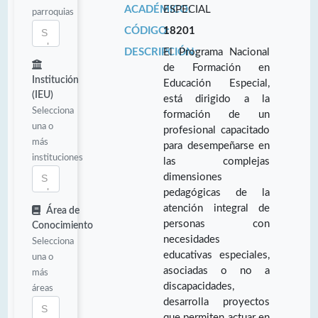
ACADÉMICO:
ESPECIAL
parroquias
CÓDIGO:
18201
DESCRIPCIÓN:
El Programa Nacional
de Formación en
Institución
Educación Especial,
(IEU)
está dirigido a la
Selecciona
formación de un
una o
profesional capacitado
más
para desempeñarse en
instituciones
las complejas
dimensiones
pedagógicas de la
atención integral de
Área de
personas con
Conocimiento
necesidades
Selecciona
educativas especiales,
una o
asociadas o no a
más
discapacidades,
áreas
desarrolla proyectos
que permiten actuar en