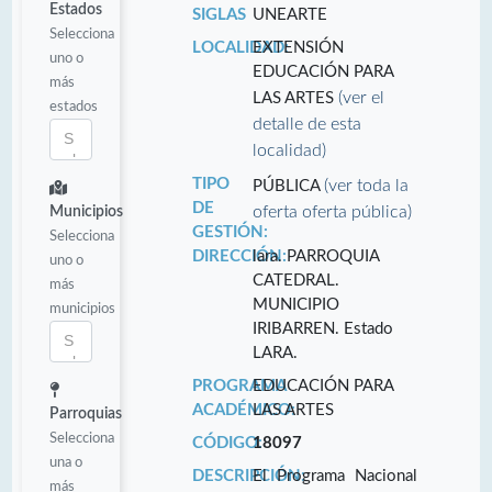
Estados
SIGLAS
UNEARTE
Selecciona
LOCALIDAD:
EXTENSIÓN
uno o
EDUCACIÓN PARA
más
(ver el
LAS ARTES
estados
detalle de esta
localidad)
TIPO
(ver toda la
PÚBLICA
DE
oferta oferta pública)
Municipios
GESTIÓN:
Selecciona
DIRECCIÓN:
lara. PARROQUIA
uno o
CATEDRAL.
más
MUNICIPIO
municipios
IRIBARREN. Estado
LARA.
PROGRAMA
EDUCACIÓN PARA
ACADÉMICO:
LAS ARTES
Parroquias
Selecciona
CÓDIGO:
18097
una o
DESCRIPCIÓN:
El Programa Nacional
más