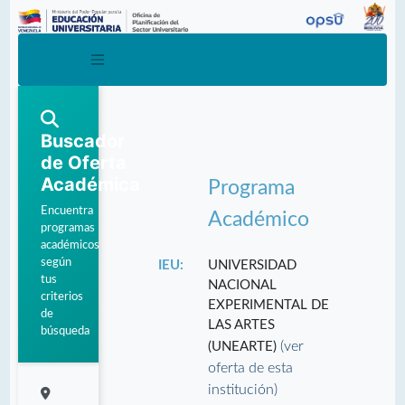
Buscador
de Oferta
Académica
Programa
Encuentra
Académico
programas
académicos
según
IEU:
UNIVERSIDAD
tus
NACIONAL
criterios
EXPERIMENTAL DE
de
LAS ARTES
búsqueda
(ver
(UNEARTE)
oferta de esta
institución)