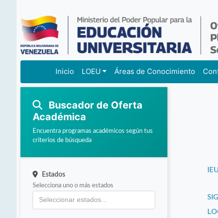
Inicio
LOEU
Áreas de Conocimiento
Con
Buscador de Oferta
Académica
Encuentra programas académicos según tus
criterios de búsqueda
IEU
Estados
Selecciona uno o más estados
SI
LO