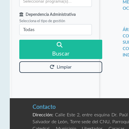
ME
OC
Dependencia Administrativa
Selecciona el tipo de gestión
ÁR
CO
SU
CO
Buscar
IN
Limpiar
Contacto
Dirección:
Calle Este 2, entre esquina Dr. Paúl
Salvador de León, Torre sede del CNU, Parroqu
Catedral, Municipio Libertador. Caracas