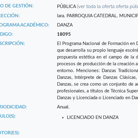
PO DE GESTIÓN:
(ver toda la oferta oferta púb
PÚBLICA
RECCIÓN:
lara. PARROQUIA CATEDRAL. MUNICIP
OGRAMA ACADÉMICO:
DANZA
DIGO:
18095
SCRIPCIÓN:
El Programa Nacional de Formación en Da
que desarrolla su propio lenguaje escéni
propuesta estética en el campo de la d
procesos de producción de la creación ar
entorno. Menciones: Danzas Tradiciona
Danzas, Intérprete de Danzas Clásica
Danzas, se crea como un conjunto de ac
profesionales, a títulos de Técnica Supe
Danzas y Licenciada o Licenciado en Da
RIODICIDAD:
Anual.
ULO(S):
LICENCIADO EN DANZA
TOR(ES):