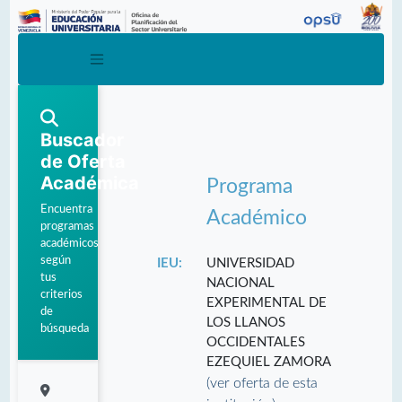
Buscador
de Oferta
Académica
Programa
Encuentra
Académico
programas
académicos
según
IEU:
UNIVERSIDAD
tus
NACIONAL
criterios
EXPERIMENTAL DE
de
LOS LLANOS
búsqueda
OCCIDENTALES
EZEQUIEL ZAMORA
(ver oferta de esta