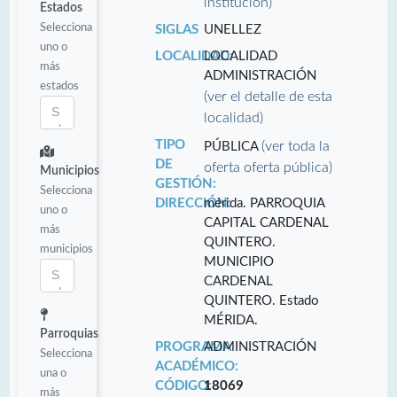
institución)
Estados
Selecciona
SIGLAS
UNELLEZ
uno o
LOCALIDAD:
LOCALIDAD
más
ADMINISTRACIÓN
estados
(ver el detalle de esta
localidad)
TIPO
(ver toda la
PÚBLICA
DE
oferta oferta pública)
Municipios
GESTIÓN:
Selecciona
DIRECCIÓN:
mérida. PARROQUIA
uno o
CAPITAL CARDENAL
más
QUINTERO.
municipios
MUNICIPIO
CARDENAL
QUINTERO. Estado
MÉRIDA.
Parroquias
PROGRAMA
ADMINISTRACIÓN
Selecciona
ACADÉMICO:
una o
CÓDIGO:
18069
más