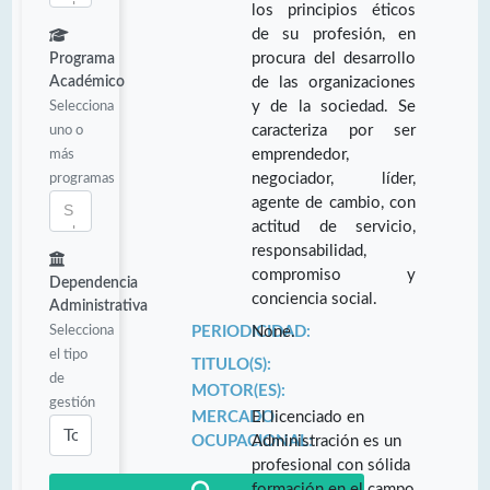
los principios éticos
de su profesión, en
procura del desarrollo
Programa
Académico
de las organizaciones
Selecciona
y de la sociedad. Se
uno o
caracteriza por ser
más
emprendedor,
programas
negociador, líder,
agente de cambio, con
actitud de servicio,
responsabilidad,
compromiso y
Dependencia
conciencia social.
Administrativa
Selecciona
PERIODICIDAD:
None.
el tipo
TITULO(S):
de
MOTOR(ES):
gestión
MERCADO
El licenciado en
OCUPACIONAL:
Administración es un
profesional con sólida
formación en el campo