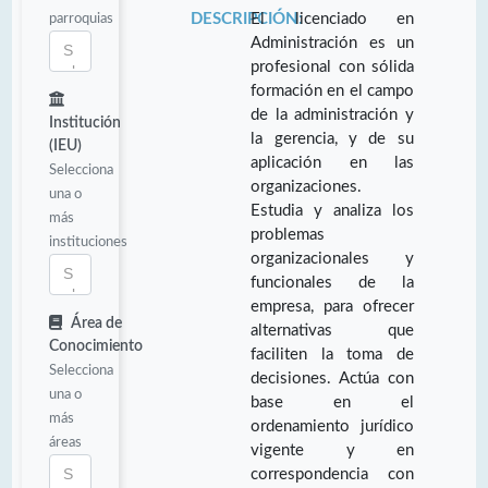
parroquias
DESCRIPCIÓN:
El licenciado en
Administración es un
profesional con sólida
formación en el campo
de la administración y
Institución
la gerencia, y de su
(IEU)
aplicación en las
Selecciona
organizaciones.
una o
Estudia y analiza los
más
problemas
instituciones
organizacionales y
funcionales de la
empresa, para ofrecer
Área de
alternativas que
Conocimiento
faciliten la toma de
Selecciona
decisiones. Actúa con
una o
base en el
más
ordenamiento jurídico
áreas
vigente y en
correspondencia con