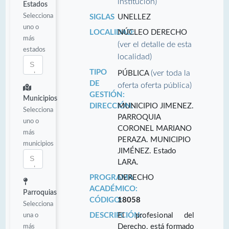
institución)
Estados
Selecciona
SIGLAS
UNELLEZ
uno o
LOCALIDAD:
NÚCLEO DERECHO
más
(ver el detalle de esta
estados
localidad)
TIPO
(ver toda la
PÚBLICA
DE
oferta oferta pública)
GESTIÓN:
Municipios
DIRECCIÓN:
MUNICIPIO JIMENEZ.
Selecciona
PARROQUIA
uno o
CORONEL MARIANO
más
PERAZA. MUNICIPIO
municipios
JIMÉNEZ. Estado
LARA.
PROGRAMA
DERECHO
ACADÉMICO:
Parroquias
CÓDIGO:
18058
Selecciona
una o
DESCRIPCIÓN:
El profesional del
más
Derecho, está formado