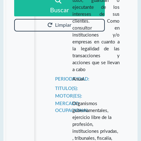
tutor, guardián o
ejecutante de los
Buscar
intereses de sus
clientes. Como
Limpiar
consultor en
instituciones y/o
empresas en cuanto a
la legalidad de las
transacciones y
acciones que se llevan
a cabo
PERIODICIDAD:
Anual.
TITULO(S):
MOTOR(ES):
MERCADO
Organismos
OCUPACIONAL:
gubernamentales,
ejercicio libre de la
profesión,
instituciones privadas,
, tribunales, fiscalía,