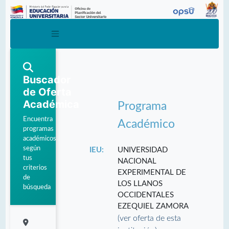
Buscador
de Oferta
Académica
Programa
Encuentra
Académico
programas
académicos
según
IEU:
UNIVERSIDAD
tus
NACIONAL
criterios
EXPERIMENTAL DE
de
LOS LLANOS
búsqueda
OCCIDENTALES
EZEQUIEL ZAMORA
(ver oferta de esta