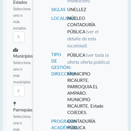
institución)
Estados
Selecciona
SIGLAS
UNELLEZ
uno o
LOCALIDAD:
NÚCLEO
más
CONTADURÍA
estados
(ver el
PÚBLICA
detalle de esta
localidad)
TIPO
(ver toda la
PÚBLICA
Municipios
DE
oferta oferta pública)
Selecciona
GESTIÓN:
uno o
DIRECCIÓN:
MUNICIPIO
más
RICAURTE.
municipios
PARROQUIA EL
AMPARO.
MUNICIPIO
RICAURTE. Estado
Parroquias
COJEDES.
Selecciona
PROGRAMA
CONTADURÍA
una o
ACADÉMICO:
PÚBLICA
más