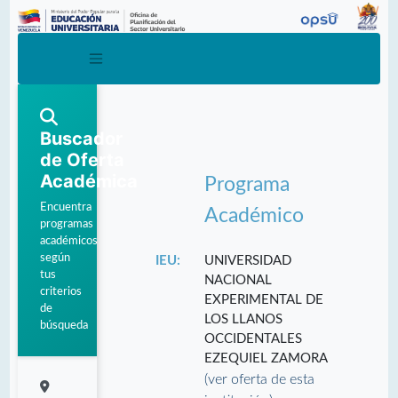
Buscador
de Oferta
Académica
Programa
Encuentra
Académico
programas
académicos
según
IEU:
UNIVERSIDAD
tus
NACIONAL
criterios
EXPERIMENTAL DE
de
LOS LLANOS
búsqueda
OCCIDENTALES
EZEQUIEL ZAMORA
(ver oferta de esta