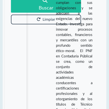
cumplan con sus
Buscar
obligaciones y se
adecúen a las
exigencias del nuevo
Limpiar
Estado. Investiga para
innovar procesos
contables, financieros
y mercantiles con un
profundo sentido
ético-moral. El PNF
en Contaduría Públical
se crea, como un
conjunto de
actividades
académicas
conducentes a
certificaciones
profesionales y al
otorgamiento de los
títulos de Técnico