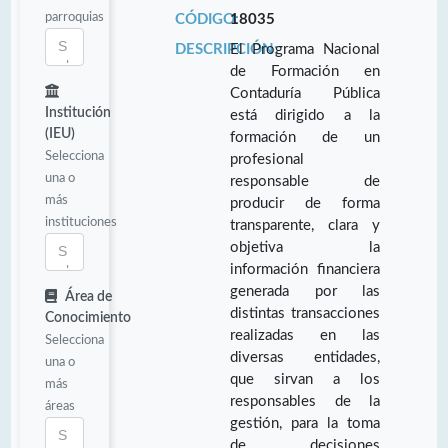
parroquias
CÓDIGO:
18035
DESCRIPCIÓN:
El Programa Nacional
de Formación en
Contaduría Pública
Institución
está dirigido a la
(IEU)
formación de un
Selecciona
profesional
una o
responsable de
más
producir de forma
instituciones
transparente, clara y
objetiva la
información financiera
generada por las
Área de
distintas transacciones
Conocimiento
realizadas en las
Selecciona
diversas entidades,
una o
que sirvan a los
más
responsables de la
áreas
gestión, para la toma
de decisiones