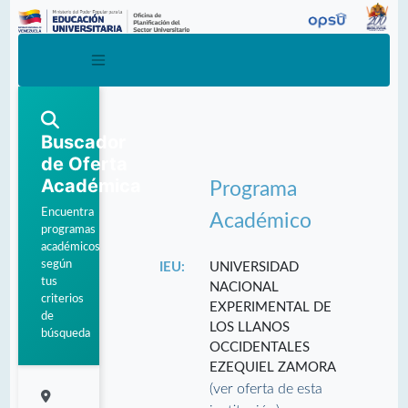
Buscador
de Oferta
Académica
Programa
Encuentra
Académico
programas
académicos
según
IEU:
UNIVERSIDAD
tus
NACIONAL
criterios
EXPERIMENTAL DE
de
LOS LLANOS
búsqueda
OCCIDENTALES
EZEQUIEL ZAMORA
(ver oferta de esta