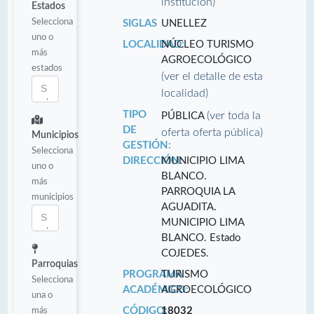
institución)
Estados
Selecciona
SIGLAS
UNELLEZ
uno o
LOCALIDAD:
NÚCLEO TURISMO
más
AGROECOLÓGICO
estados
(ver el detalle de esta
localidad)
TIPO
(ver toda la
PÚBLICA
DE
oferta oferta pública)
Municipios
GESTIÓN:
Selecciona
DIRECCIÓN:
MUNICIPIO LIMA
uno o
BLANCO.
más
PARROQUIA LA
municipios
AGUADITA.
MUNICIPIO LIMA
BLANCO. Estado
COJEDES.
Parroquias
PROGRAMA
TURISMO
Selecciona
ACADÉMICO:
AGROECOLÓGICO
una o
más
CÓDIGO:
18032