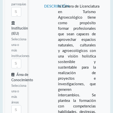
parroquias
DESCRIPCIÓN:
la Carrera de Licenciatura
en Turismo
Agroecológico tiene
como propósito
Institución
formar profesionales
(IEU)
que sean capaces de
Selecciona
aprovechar espacios
una o
naturales, culturales
más
y agroecológicos con
instituciones
una visión holística
sostenible y
sustentable para la
realización de
Área de
proyectos e
Conocimiento
investigaciones, que
Selecciona
generen
una o
intercambios. Se
más
plantea la formación
áreas
con competencias
habilidades, destrezas,