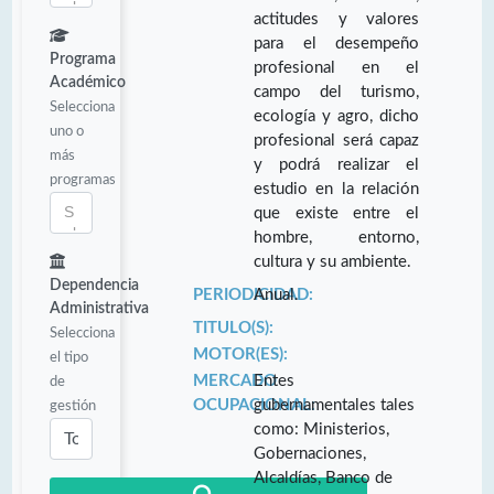
actitudes y valores
para el desempeño
Programa
profesional en el
Académico
campo del turismo,
Selecciona
ecología y agro, dicho
uno o
profesional será capaz
más
y podrá realizar el
programas
estudio en la relación
que existe entre el
hombre, entorno,
cultura y su ambiente.
Dependencia
PERIODICIDAD:
Anual.
Administrativa
TITULO(S):
Selecciona
MOTOR(ES):
el tipo
MERCADO
Entes
de
OCUPACIONAL:
gubernamentales tales
gestión
como: Ministerios,
Gobernaciones,
Alcaldías, Banco de