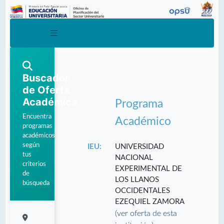
Buscador
de Oferta
Académica
Programa
Encuentra
Académico
programas
académicos
según
IEU:
UNIVERSIDAD
tus
NACIONAL
criterios
EXPERIMENTAL DE
de
LOS LLANOS
búsqueda
OCCIDENTALES
EZEQUIEL ZAMORA
(ver oferta de esta