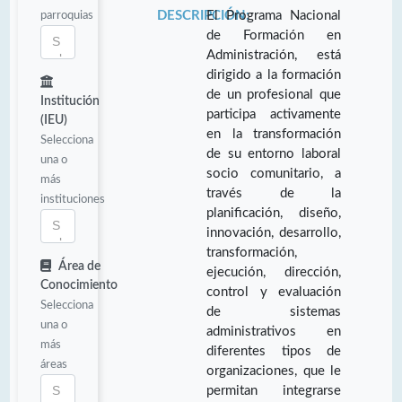
parroquias
DESCRIPCIÓN:
El Programa Nacional
de Formación en
Administración, está
dirigido a la formación
de un profesional que
Institución
participa activamente
(IEU)
en la transformación
Selecciona
de su entorno laboral
una o
socio comunitario, a
más
través de la
instituciones
planificación, diseño,
innovación, desarrollo,
transformación,
Área de
ejecución, dirección,
Conocimiento
control y evaluación
Selecciona
de sistemas
una o
administrativos en
más
diferentes tipos de
áreas
organizaciones, que le
permitan integrarse