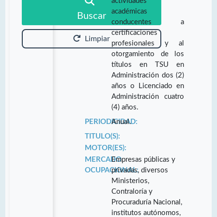
actividades
académicas
Buscar
conducentes a
certificaciones
Limpiar
profesionales y al
otorgamiento de los
títulos en TSU en
Administración dos (2)
años o Licenciado en
Administración cuatro
(4) años.
PERIODICIDAD:
Anual.
TITULO(S):
MOTOR(ES):
MERCADO
Empresas públicas y
OCUPACIONAL:
privadas, diversos
Ministerios,
Contraloría y
Procuraduría Nacional,
institutos autónomos,