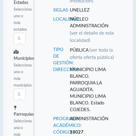
institución)
Estados
Selecciona
SIGLAS
UNELLEZ
uno o
LOCALIDAD:
NÚCLEO
más
ADMINISTRACIÓN
estados
(ver el detalle de esta
localidad)
TIPO
(ver toda la
PÚBLICA
DE
oferta oferta pública)
Municipios
GESTIÓN:
Selecciona
DIRECCIÓN:
MUNICIPIO LIMA
uno o
BLANCO.
más
PARROQUIA LA
municipios
AGUADITA.
MUNICIPIO LIMA
BLANCO. Estado
COJEDES.
Parroquias
PROGRAMA
ADMINISTRACIÓN
Selecciona
ACADÉMICO:
una o
CÓDIGO:
18027
más