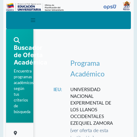
Buscador
de Oferta
Académica
Programa
Encuentra
Académico
programas
académicos
según
IEU:
UNIVERSIDAD
tus
NACIONAL
criterios
EXPERIMENTAL DE
de
LOS LLANOS
búsqueda
OCCIDENTALES
EZEQUIEL ZAMORA
(ver oferta de esta