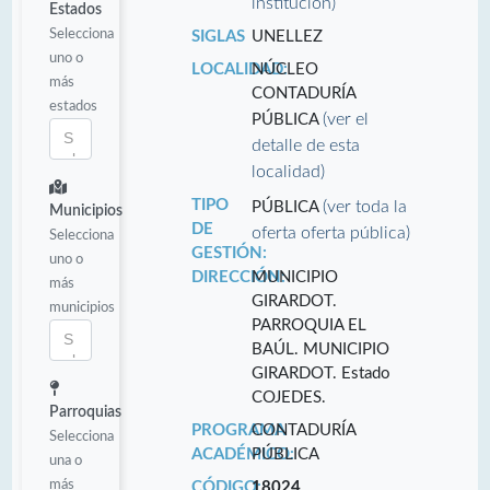
institución)
Estados
Selecciona
SIGLAS
UNELLEZ
uno o
LOCALIDAD:
NÚCLEO
más
CONTADURÍA
estados
(ver el
PÚBLICA
detalle de esta
localidad)
TIPO
(ver toda la
PÚBLICA
Municipios
DE
oferta oferta pública)
Selecciona
GESTIÓN:
uno o
DIRECCIÓN:
MUNICIPIO
más
GIRARDOT.
municipios
PARROQUIA EL
BAÚL. MUNICIPIO
GIRARDOT. Estado
COJEDES.
Parroquias
PROGRAMA
CONTADURÍA
Selecciona
ACADÉMICO:
PÚBLICA
una o
más
CÓDIGO:
18024