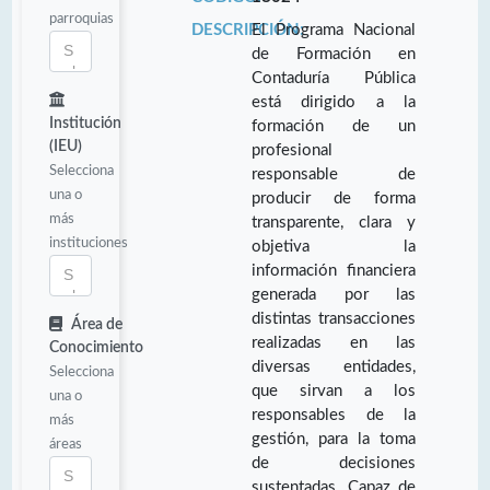
parroquias
DESCRIPCIÓN:
El Programa Nacional
de Formación en
Contaduría Pública
está dirigido a la
Institución
formación de un
(IEU)
profesional
Selecciona
responsable de
una o
producir de forma
más
transparente, clara y
instituciones
objetiva la
información financiera
generada por las
distintas transacciones
Área de
realizadas en las
Conocimiento
diversas entidades,
Selecciona
que sirvan a los
una o
responsables de la
más
gestión, para la toma
áreas
de decisiones
sustentadas. Capaz de