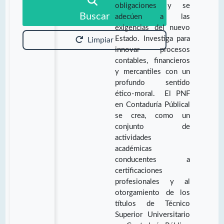
obligaciones y se
Buscar
adecúen a las
exigencias del nuevo
Estado. Investiga para
Limpiar
innovar procesos
contables, financieros
y mercantiles con un
profundo sentido
ético-moral. El PNF
en Contaduría Públical
se crea, como un
conjunto de
actividades
académicas
conducentes a
certificaciones
profesionales y al
otorgamiento de los
títulos de Técnico
Superior Universitario