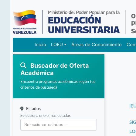
Inicio
LOEU
Áreas de Conocimiento
Con
Buscador de Oferta
Académica
Encuentra programas académicos según tus
criterios de búsqueda
IEU
Estados
Selecciona uno o más estados
SI
LO