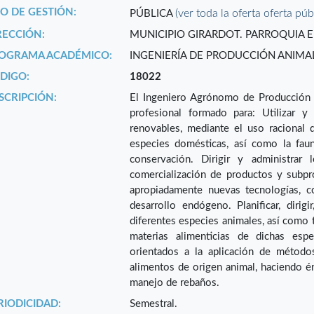
PO DE GESTIÓN:
(ver toda la oferta oferta púb
PÚBLICA
RECCIÓN:
MUNICIPIO GIRARDOT. PARROQUIA EL
OGRAMA ACADÉMICO:
INGENIERÍA DE PRODUCCIÓN ANIMA
DIGO:
18022
SCRIPCIÓN:
El Ingeniero Agrónomo de Producción 
profesional formado para: Utilizar y
renovables, mediante el uso racional 
especies domésticas, así como la fauna
conservación. Dirigir y administrar
comercialización de productos y subpro
apropiadamente nuevas tecnologías, c
desarrollo endógeno. Planificar, dirig
diferentes especies animales, así como t
materias alimenticias de dichas espe
orientados a la aplicación de métodos
alimentos de origen animal, haciendo é
manejo de rebaños.
RIODICIDAD:
Semestral.