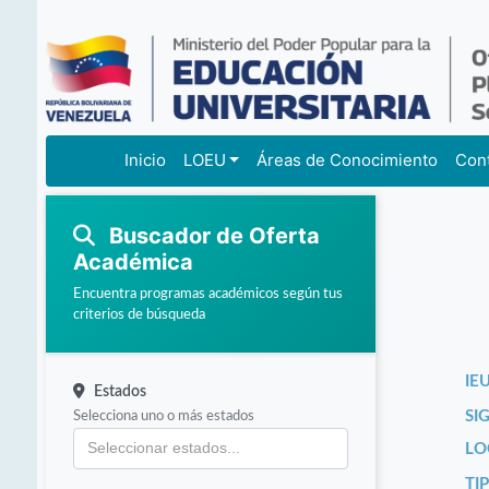
Inicio
LOEU
Áreas de Conocimiento
Con
Buscador de Oferta
Académica
Encuentra programas académicos según tus
criterios de búsqueda
IEU
Estados
Selecciona uno o más estados
SI
LO
TI