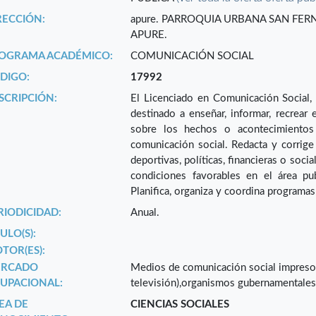
RECCIÓN:
apure. PARROQUIA URBANA SAN FER
APURE.
OGRAMA ACADÉMICO:
COMUNICACIÓN SOCIAL
DIGO:
17992
SCRIPCIÓN:
El Licenciado en Comunicación Social, 
destinado a enseñar, informar, recrear e
sobre los hechos o acontecimientos
comunicación social. Redacta y corrige 
deportivas, políticas, financieras o soci
condiciones favorables en el área publ
Planifica, organiza y coordina programas
RIODICIDAD:
Anual.
ULO(S):
TOR(ES):
RCADO
Medios de comunicación social impresos y
UPACIONAL:
televisión),organismos gubernamentales, 
EA DE
CIENCIAS SOCIALES