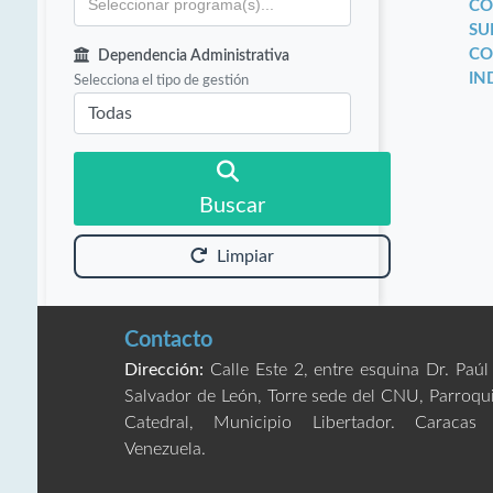
CO
SU
CO
Dependencia Administrativa
IN
Selecciona el tipo de gestión
Buscar
Limpiar
Contacto
Dirección:
Calle Este 2, entre esquina Dr. Paúl
Salvador de León, Torre sede del CNU, Parroqu
Catedral, Municipio Libertador. Caracas
Venezuela.