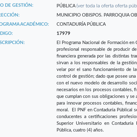
PO DE GESTIÓN:
(ver toda la oferta oferta púb
PÚBLICA
RECCIÓN:
MUNICIPIO OBISPOS. PARROQUIA OBI
OGRAMA ACADÉMICO:
CONTADURÍA PÚBLICA
DIGO:
17979
SCRIPCIÓN:
El Programa Nacional de Formación en Co
profesional responsable de producir de 
financiera generada por las distintas tr
sirvan a los responsables de la gestió
velar por el sano funcionamiento de la
control de gestión; dado que posee una
con el nuevo modelo de desarrollo soci
necesarios en los procesos contables, fi
que cumplan con sus obligaciones y se a
para innovar procesos contables, finan
moral. El PNF en Contaduría Públical s
conducentes a certificaciones profesi
Superior Universitario en Contaduría
Pública, cuatro (4) años.