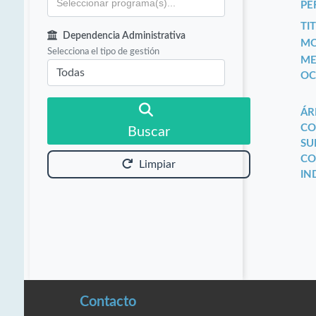
PE
TIT
Dependencia Administrativa
MO
Selecciona el tipo de gestión
ME
OC
ÁR
CO
Buscar
SU
CO
Limpiar
IN
Contacto