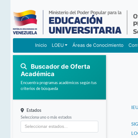
Inicio
LOEU
Áreas de Conocimiento
Con
Buscador de Oferta
Académica
Encuentra programas académicos según tus
criterios de búsqueda
IEU
Estados
Selecciona uno o más estados
SI
LO