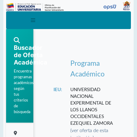
Buscador
de Oferta
Académica
Programa
Encuentra
Académico
programas
académicos
según
IEU:
UNIVERSIDAD
tus
NACIONAL
criterios
EXPERIMENTAL DE
de
LOS LLANOS
búsqueda
OCCIDENTALES
EZEQUIEL ZAMORA
(ver oferta de esta