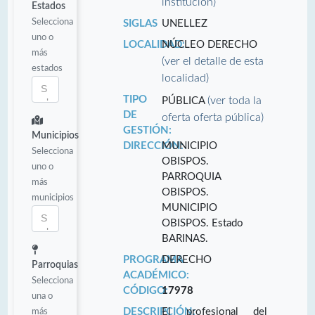
institución)
Estados
Selecciona
SIGLAS
UNELLEZ
uno o
LOCALIDAD:
NÚCLEO DERECHO
más
(ver el detalle de esta
estados
localidad)
TIPO
(ver toda la
PÚBLICA
DE
oferta oferta pública)
GESTIÓN:
Municipios
DIRECCIÓN:
MUNICIPIO
Selecciona
OBISPOS.
uno o
PARROQUIA
más
OBISPOS.
municipios
MUNICIPIO
OBISPOS. Estado
BARINAS.
PROGRAMA
DERECHO
Parroquias
ACADÉMICO:
Selecciona
CÓDIGO:
17978
una o
más
DESCRIPCIÓN:
El profesional del