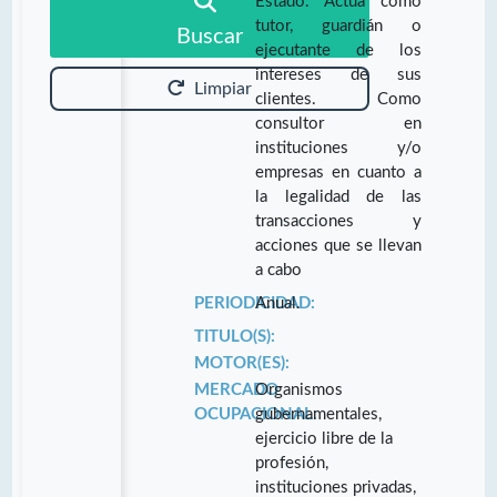
Estado. Actúa como
tutor, guardián o
Buscar
ejecutante de los
intereses de sus
Limpiar
clientes. Como
consultor en
instituciones y/o
empresas en cuanto a
la legalidad de las
transacciones y
acciones que se llevan
a cabo
PERIODICIDAD:
Anual.
TITULO(S):
MOTOR(ES):
MERCADO
Organismos
OCUPACIONAL:
gubernamentales,
ejercicio libre de la
profesión,
instituciones privadas,