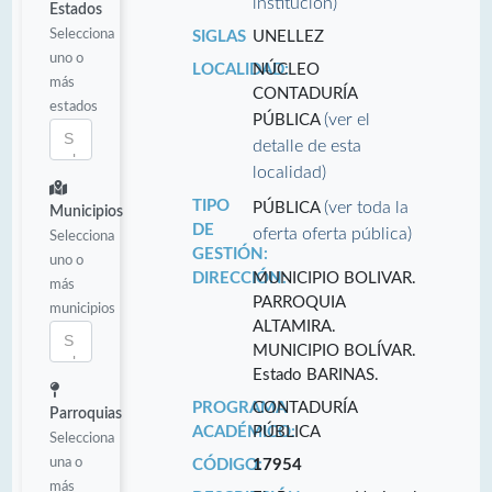
institución)
Estados
Selecciona
SIGLAS
UNELLEZ
uno o
LOCALIDAD:
NÚCLEO
más
CONTADURÍA
estados
(ver el
PÚBLICA
detalle de esta
localidad)
TIPO
(ver toda la
PÚBLICA
Municipios
DE
oferta oferta pública)
Selecciona
GESTIÓN:
uno o
DIRECCIÓN:
MUNICIPIO BOLIVAR.
más
PARROQUIA
municipios
ALTAMIRA.
MUNICIPIO BOLÍVAR.
Estado BARINAS.
PROGRAMA
CONTADURÍA
Parroquias
ACADÉMICO:
PÚBLICA
Selecciona
una o
CÓDIGO:
17954
más