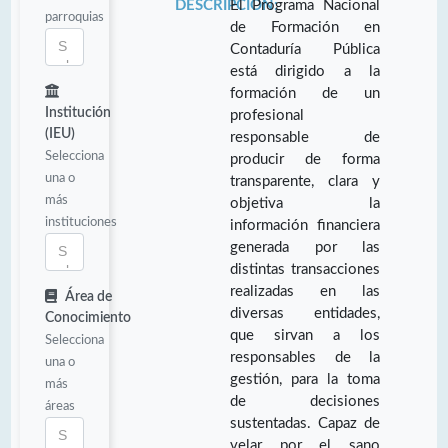
DESCRIPCIÓN:
El Programa Nacional
parroquias
de Formación en
Contaduría Pública
está dirigido a la
formación de un
Institución
profesional
(IEU)
responsable de
Selecciona
producir de forma
una o
transparente, clara y
más
objetiva la
instituciones
información financiera
generada por las
distintas transacciones
realizadas en las
Área de
diversas entidades,
Conocimiento
que sirvan a los
Selecciona
responsables de la
una o
gestión, para la toma
más
de decisiones
áreas
sustentadas. Capaz de
velar por el sano