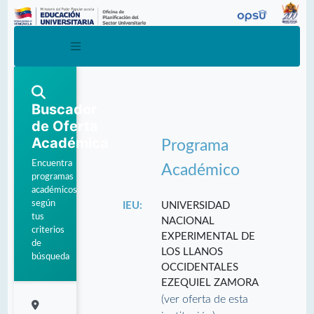
Buscador
de Oferta
Académica
Programa
Encuentra
Académico
programas
académicos
según
IEU:
UNIVERSIDAD
tus
NACIONAL
criterios
EXPERIMENTAL DE
de
LOS LLANOS
búsqueda
OCCIDENTALES
EZEQUIEL ZAMORA
(ver oferta de esta