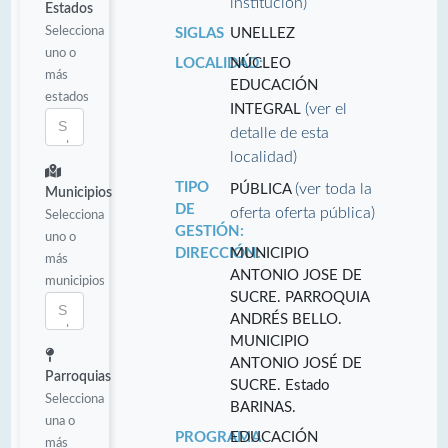
institución)
Estados
Selecciona
SIGLAS
UNELLEZ
uno o
LOCALIDAD:
NÚCLEO
más
EDUCACIÓN
estados
(ver el
INTEGRAL
detalle de esta
localidad)
TIPO
(ver toda la
PÚBLICA
Municipios
DE
oferta oferta pública)
Selecciona
GESTIÓN:
uno o
DIRECCIÓN:
MUNICIPIO
más
ANTONIO JOSE DE
municipios
SUCRE. PARROQUIA
ANDRÉS BELLO.
MUNICIPIO
ANTONIO JOSÉ DE
Parroquias
SUCRE. Estado
Selecciona
BARINAS.
una o
PROGRAMA
EDUCACIÓN
más