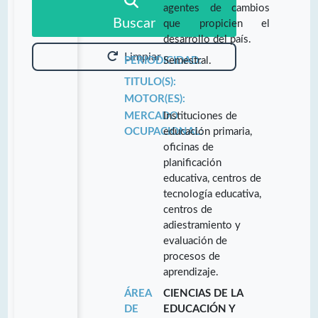
agentes de cambios
Buscar
que propicien el
desarrollo del país.
Limpiar
PERIODICIDAD:
Semestral.
TITULO(S):
MOTOR(ES):
MERCADO
Instituciones de
OCUPACIONAL:
educación primaria,
oficinas de
planificación
educativa, centros de
tecnología educativa,
centros de
adiestramiento y
evaluación de
procesos de
aprendizaje.
ÁREA
CIENCIAS DE LA
DE
EDUCACIÓN Y