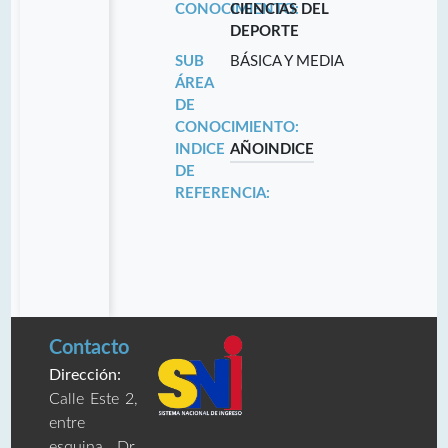
CONOCIMIENTO:
CIENCIAS DEL
DEPORTE
SUB
BÁSICA Y MEDIA
ÁREA
DE
CONOCIMIENTO:
INDICE
AÑO
INDICE
DE
REFERENCIA:
Contacto
Dirección:
Calle Este 2,
entre
esquina Dr.