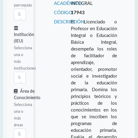
ACADÉMICO:
INTEGRAL
parroquias
CÓDIGO:
17943
DESCRIPCIÓN:
El Licenciado o
Profesor en Educación
Institución
Integral o Educación
(IEU)
Básica Integral,
Selecciona
desempeña los roles
una o
de facilitador de
más
aprendizaje,
instituciones
orientador, promotor
social e investigador
de la educación
primaria. Domina los
Área de
principios teóricos y
Conocimiento
prácticos de los
Selecciona
conocimientos en los
una o
que se inscriben los
más
programas de
áreas
educación primaria.
Evalúa el desarrollo