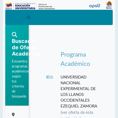
Buscador
de Oferta
Académica
Programa
Encuentra
Académico
programas
académicos
según
IEU:
UNIVERSIDAD
tus
NACIONAL
criterios
EXPERIMENTAL DE
de
LOS LLANOS
búsqueda
OCCIDENTALES
EZEQUIEL ZAMORA
(ver oferta de esta