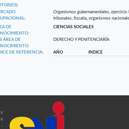
TOR(ES):
RCADO
Organismos gubernamentales, ejercicio lib
UPACIONAL:
tribunales, fiscalía, organismos nacional
EA DE
CIENCIAS SOCIALES
NOCIMIENTO:
B ÁREA DE
DERECHO Y PENITENCIARÍA
NOCIMIENTO:
DICE DE REFERENCIA:
AÑO
INDICE
 y
ia
 -