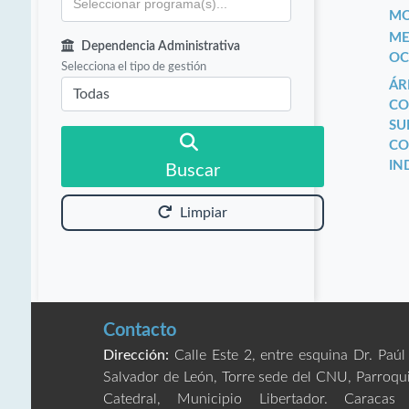
MO
ME
Dependencia Administrativa
OC
Selecciona el tipo de gestión
ÁR
CO
SU
CO
IN
Buscar
Limpiar
Contacto
Dirección:
Calle Este 2, entre esquina Dr. Paúl
Salvador de León, Torre sede del CNU, Parroqu
Catedral, Municipio Libertador. Caracas