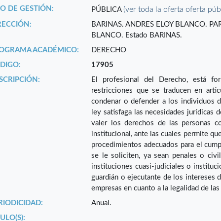
PO DE GESTIÓN:
(ver toda la oferta oferta púb
PÚBLICA
RECCIÓN:
BARINAS. ANDRES ELOY BLANCO. PA
BLANCO. Estado BARINAS.
OGRAMA ACADÉMICO:
DERECHO
DIGO:
17905
SCRIPCIÓN:
El profesional del Derecho, está fo
restricciones que se traducen en artic
condenar o defender a los individuos d
ley satisfaga las necesidades jurídicas 
valer los derechos de las personas co
institucional, ante las cuales permite qu
procedimientos adecuados para el cump
se le soliciten, ya sean penales o civi
instituciones cuasi-judiciales o institu
guardián o ejecutante de los intereses 
empresas en cuanto a la legalidad de las
RIODICIDAD:
Anual.
ULO(S):