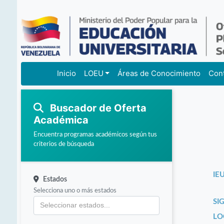
Inicio
LOEU
Áreas de Conocimiento
Con
Buscador de Oferta
Académica
Encuentra programas académicos según tus
criterios de búsqueda
IEU
Estados
Selecciona uno o más estados
SI
LO