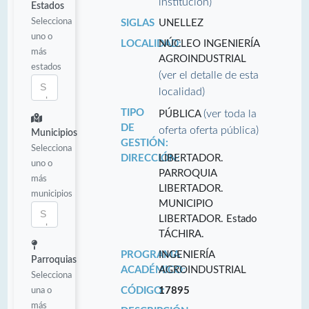
institución)
Estados
Selecciona
SIGLAS
UNELLEZ
uno o
LOCALIDAD:
NÚCLEO INGENIERÍA
más
AGROINDUSTRIAL
estados
(ver el detalle de esta
localidad)
TIPO
(ver toda la
PÚBLICA
DE
oferta oferta pública)
Municipios
GESTIÓN:
Selecciona
DIRECCIÓN:
LIBERTADOR.
uno o
PARROQUIA
más
LIBERTADOR.
municipios
MUNICIPIO
LIBERTADOR. Estado
TÁCHIRA.
PROGRAMA
INGENIERÍA
Parroquias
ACADÉMICO:
AGROINDUSTRIAL
Selecciona
una o
CÓDIGO:
17895
más