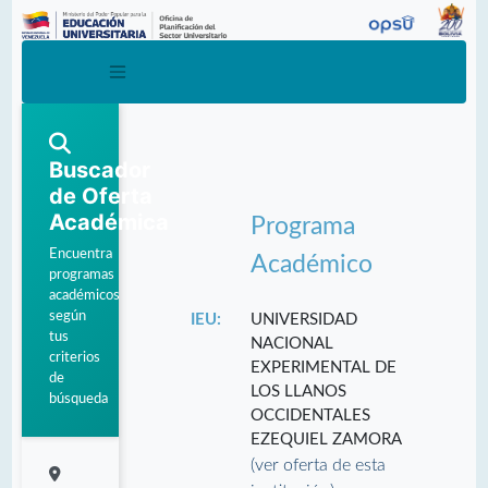
Buscador
de Oferta
Académica
Programa
Encuentra
Académico
programas
académicos
según
IEU:
UNIVERSIDAD
tus
NACIONAL
criterios
EXPERIMENTAL DE
de
LOS LLANOS
búsqueda
OCCIDENTALES
EZEQUIEL ZAMORA
(ver oferta de esta