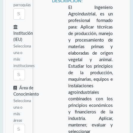
DESCRIPCIÓN:
parroquias
El Ingeniero
Agroindustrial, es un
profesional formado
para: Aplicar técnicas
Institución
de producción, manejo
(IEU)
y procesamiento de
Selecciona
materias primas y
una o
elaboradas de origen
más
vegetal y animal.
instituciones
Estudiar los principios
de la producción,
maquinarias, equipos e
instalaciones
Área de
agroindustriales
Conocimiento
combinados con los
Selecciona
principios económicos
una o
y financieros de la
más
industria. Aplicar,
áreas
mantener, evaluar y
seleccionar