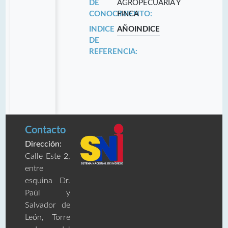
DE
AGROPECUARIA Y
CONOCIMIENTO:
FINCA
INDICE
AÑO
INDICE
DE
REFERENCIA:
Contacto
Dirección:
Calle Este 2,
entre
esquina Dr.
Paúl y
Salvador de
León, Torre