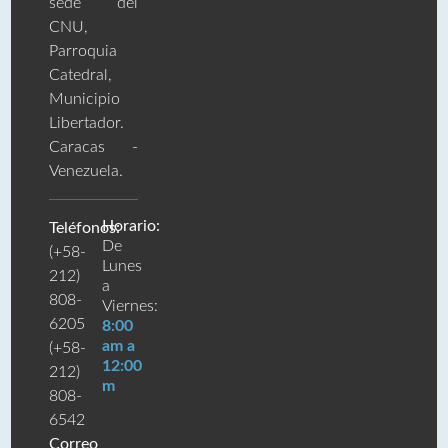
sede del
CNU,
Parroquia
Catedral,
Municipio
Libertador.
Caracas -
Venezuela.
Horario:
Teléfonos:
De
(+58-
Lunes
212)
a
808-
Viernes:
6205
8:00
am a
(+58-
12:00
212)
m
808-
6542
Correo