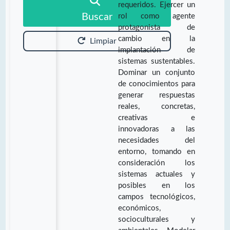
requeridos. Ejercer un
Buscar
rol como agente
protagonista de
cambio en la
Limpiar
implantación de
sistemas sustentables.
Dominar un conjunto
de conocimientos para
generar respuestas
reales, concretas,
creativas e
innovadoras a las
necesidades del
entorno, tomando en
consideración los
sistemas actuales y
posibles en los
campos tecnológicos,
económicos,
socioculturales y